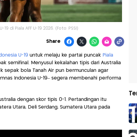
19 di Piala AFF U-19 2026. (Foto: PSSI)
Share
donesia U-19
untuk melaju ke partai puncak
Piala
ak semifinal. Menyusul kekalahan tipis dari Australia
ik sepak bola Tanah Air pun bermunculan agar
Timnas Indonesia U-19– segera membenahi performa
Te
stralia dengan skor tipis 0-1. Pertandingan itu
tera Utara, Deli Serdang, Sumatera Utara pada