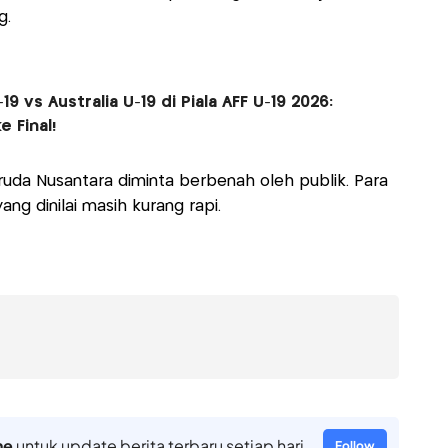
g.
9 vs Australia U-19 di Piala AFF U-19 2026:
 Final!
ruda Nusantara diminta berbenah oleh publik. Para
ng dinilai masih kurang rapi.
ne
untuk update berita terbaru setiap hari
Follow