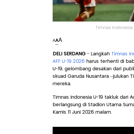
Timnas Indonesia U-
A
A
A
DELI SERDANG
- Langkah
Timnas In
AFF U-19 2026
harus terhenti di bab
U-19, gelombang desakan dari publ
skuad Garuda Nusantara –julukan 
mereka.
Timnas Indonesia U-19 takluk dari Au
berlangsung di Stadion Utama Suma
Kamis 11 Juni 2026 malam.