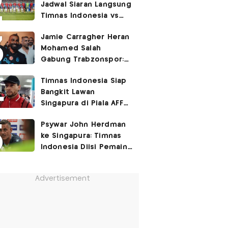
Jadwal Siaran Langsung
Timnas Indonesia vs
Singapura di Piala AFF
Jamie Carragher Heran
2026: Laga Hidup Mati
Mohamed Salah
Gabung Trabzonspor:
Dia seperti Cristiano
Timnas Indonesia Siap
Ronaldo, Harusnya ke
Bangkit Lawan
Juventus!
Singapura di Piala AFF
2026, Marc Klok: Demi
Psywar John Herdman
280 Juta Pendukung
ke Singapura: Timnas
Kami
Indonesia Diisi Pemain
Lapar Kemenangan!
Advertisement