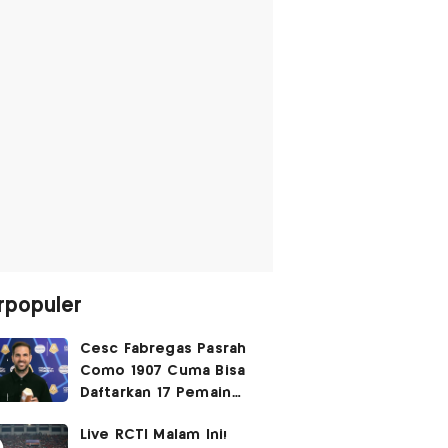
rpopuler
Cesc Fabregas Pasrah
Como 1907 Cuma Bisa
Daftarkan 17 Pemain
untuk Liga Champions
Live RCTI Malam Ini!
2026-2027