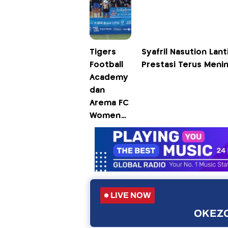
Tigers
Syafril Nasution Lan
Football
Prestasi Terus Meni
Academy
dan
Arema FC
Women
Berbagi
Gelar di
Dua
Kategori
Umur
Turnamen
LIVE NOW
Usia Muda
OKEZO