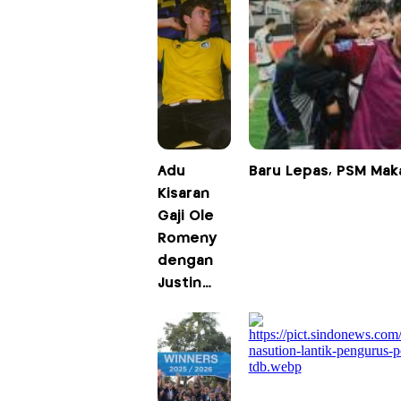
Adu
Baru Lepas, PSM Maka
Kisaran
Gaji Ole
Romeny
dengan
Justin
Hubner di
Klub
Fortuna
Sittard