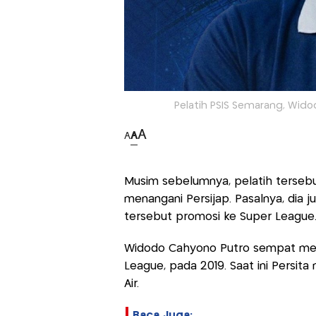
Pelatih PSIS Semarang, Widod
A
A
A
Musim sebelumnya, pelatih tersebu
menangani Persijap. Pasalnya, di
tersebut promosi ke Super League
Widodo Cahyono Putro sempat me
League, pada 2019. Saat ini Persita
Air.
Baca Juga: