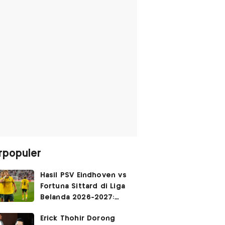
rpopuler
Hasil PSV Eindhoven vs
Fortuna Sittard di Liga
Belanda 2026-2027:
Justin Hubner Main 90
Erick Thohir Dorong
Menit, Ole Romeny