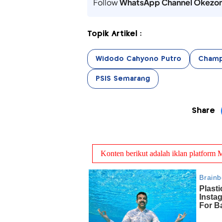
Follow
WhatsApp Channel Okezo
Topik Artikel :
Widodo Cahyono Putro
Champ
PSIS Semarang
Share