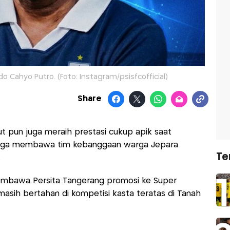
o Cahyo Putro. (Foto: Instagram/psisfcofficial)
Share
t pun juga meraih prestasi cukup apik saat
a juga membawa tim kebanggaan warga Jepara
Te
.
mbawa Persita Tangerang promosi ke Super
 masih bertahan di kompetisi kasta teratas di Tanah