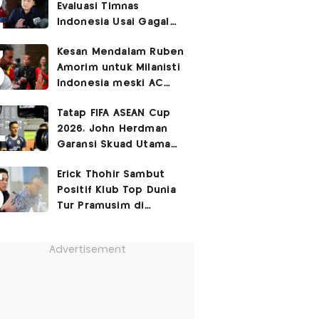
Evaluasi Timnas
Cetak Gol Debut
Indonesia Usai Gagal
Lolos ke Semifinal Piala
Kesan Mendalam Ruben
AFF 2026
Amorim untuk Milanisti
Indonesia meski AC
Milan Ditekuk Chelsea
Tatap FIFA ASEAN Cup
di SUGBK
2026, John Herdman
Garansi Skuad Utama
Timnas Indonesia
Erick Thohir Sambut
Diperkuat Kevin Diks
Positif Klub Top Dunia
dan Jay Idzes
Tur Pramusim di
Indonesia
Advertisement