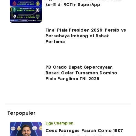
ke-8 di RCTI+ SuperApp
Final Piala Presiden 2026: Persib vs
Persebaya Imbang di Babak
Pertama
PB Orado Dapat Kepercayaan
Besar! Gelar Turnamen Domino
Piala Panglima TNI 2026
Terpopuler
Liga Champion
Cesc Fabregas Pasrah Como 1907