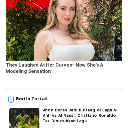
Berita Terkait
Jhon Duran Jadi Bintang di Laga Al
Ahli vs Al Nassr, Cristiano Ronaldo
Tak Dibutuhkan Lagi?