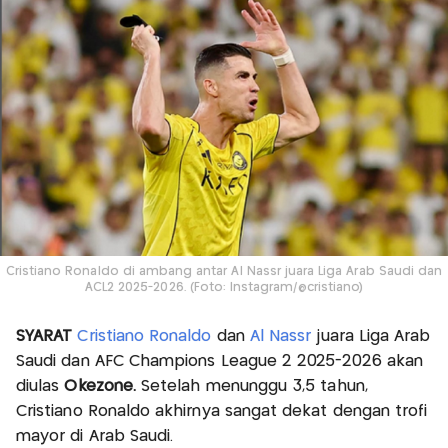
Cristiano Ronaldo di ambang antar Al Nassr juara Liga Arab Saudi dan
ACL2 2025-2026. (Foto: Instagram/@cristiano)
SYARAT
Cristiano Ronaldo
dan
Al Nassr
juara Liga Arab
Saudi dan AFC Champions League 2 2025-2026 akan
diulas
Okezone.
Setelah menunggu 3,5 tahun,
Cristiano Ronaldo akhirnya sangat dekat dengan trofi
mayor di Arab Saudi.