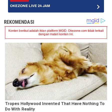
OKEZONE LIVE 24 JAM