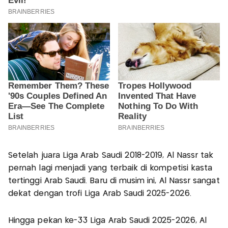
Setelah juara Liga Arab Saudi 2018-2019, Al Nassr tak
pernah lagi menjadi yang terbaik di kompetisi kasta
tertinggi Arab Saudi. Baru di musim ini, Al Nassr sangat
dekat dengan trofi Liga Arab Saudi 2025-2026.
Hingga pekan ke-33 Liga Arab Saudi 2025-2026, Al