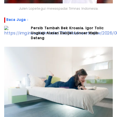
Julen Lopetegui mewaspadai Timnas Indonesia.
Baca Juga :
Persib Tambah Bek Kroasia, Igor Tolic
Ungkap Alasan Danijel Loncar Wajib
Datang