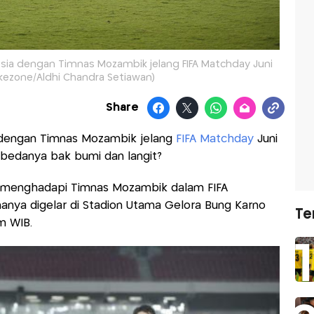
esia dengan Timnas Mozambik jelang FIFA Matchday Juni
Okezone/Aldhi Chandra Setiawan)
Share
engan Timnas Mozambik jelang
FIFA Matchday
Juni
 bedanya bak bumi dan langit?
an menghadapi Timnas Mozambik dalam FIFA
nanya digelar di Stadion Utama Gelora Bung Karno
Te
m WIB.