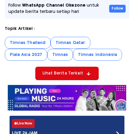
Follow
WhatsApp Channel Okezone
untuk
Follow
update berita terbaru setiap hari
Topik Artikel :
Timnas Thailand
Timnas Qatar
Piala Asia 2027
Timnas
Timnas Indonesia
Lihat Berita Terkait
Live Now
LIVE 24 JAM