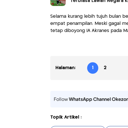
Terbiasa Lawan Negara K
Selama kurang lebih tujuh bulan be
empat penampilan. Meski gagal men
tetap diboyong IA Akranes pada M
Halaman:
1
2
Follow
WhatsApp Channel Okezo
Topik Artikel :