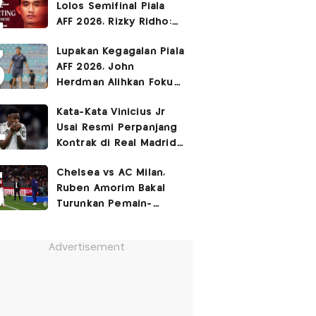
Lolos Semifinal Piala
AFF 2026, Rizky Ridho:
Kami Minta Maaf
Lupakan Kegagalan Piala
AFF 2026, John
Herdman Alihkan Fokus
Timnas Indonesia ke
Kata-Kata Vinicius Jr
FIFA ASEAN Cup
Usai Resmi Perpanjang
Kontrak di Real Madrid
hingga 2032
Chelsea vs AC Milan,
Ruben Amorim Bakal
Turunkan Pemain-
Pemain Kunci!
Advertisement