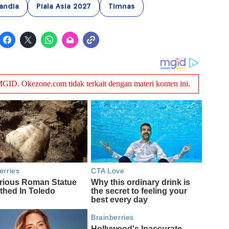
landia
Piala Asia 2027
Timnas