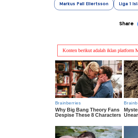
Markus Pall Ellertsson
Liga 1 Is
Share