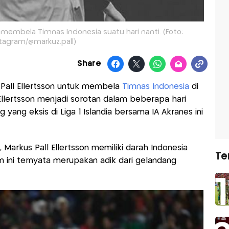
i membela Timnas Indonesia suatu hari nanti. (Foto:
tagram/@markuz.pall)
Share
all Ellertsson untuk membela
Timnas Indonesia
di
Ellertsson menjadi sorotan dalam beberapa hari
 yang eksis di Liga 1 Islandia bersama IA Akranes ini
 Markus Pall Ellertsson memiliki darah Indonesia
Te
n ini ternyata merupakan adik dari gelandang