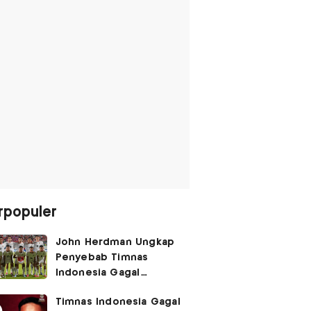
rpopuler
John Herdman Ungkap
Penyebab Timnas
Indonesia Gagal
Kalahkan Singapura di
Timnas Indonesia Gagal
Piala AFF 2026