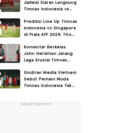
Jadwal Siaran Langsung
Permukiman Kumuh
Timnas Indonesia vs
Jakarta Barat!
Singapura di Piala AFF
Prediksi Line Up Timnas
2026
Indonesia vs Singapura
di Piala AFF 2026: Thom
Haye Digeser ke
Komentar Berkelas
Tengah!
John Herdman Jelang
Laga Krusial Timnas
Indonesia vs Singapura
Sindiran Media Vietnam
di Piala AFF 2026
Sebut Pemain Muda
Timnas Indonesia Tak
Berguna di Piala AFF
2026
Advertisement