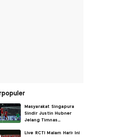
rpopuler
Masyarakat Singapura
Sindir Justin Hubner
Jelang Timnas
Indonesia vs Singapura:
Live RCTI Malam Hari! Ini
Ia Seolah-olah Lahir di