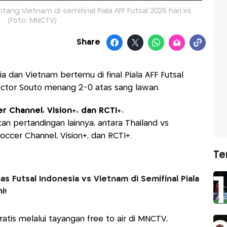
ng Vietnam di semifinal Piala AFF Futsal 2026 hari ini.
(Foto: MNCTV)
Share
a dan Vietnam bertemu di final Piala AFF Futsal
Hector Souto menang 2-0 atas sang lawan.
r Channel, Vision+, dan RCTI+.
n pertandingan lainnya, antara Thailand vs
occer Channel, Vision+, dan RCTI+.
Te
as Futsal Indonesia vs Vietnam di Semifinal Piala
i!
tis melalui tayangan free to air di MNCTV,