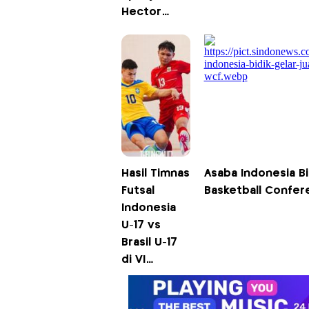
Hector
Souto
Berharap
Anak
Buahnya
Dilirik Klub
Top
Matador
Hasil Timnas
Asaba Indonesia Bi
Futsal
Basketball Confer
Indonesia
U-17 vs
Brasil U-17
di VI
Nations U-17
Futsal