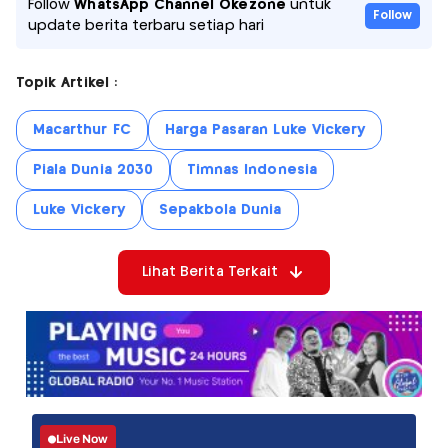
Follow
WhatsApp Channel Okezone
untuk
Follow
update berita terbaru setiap hari
Topik Artikel :
Macarthur FC
Harga Pasaran Luke Vickery
Piala Dunia 2030
Timnas Indonesia
Luke Vickery
Sepakbola Dunia
Lihat Berita Terkait
Live Now