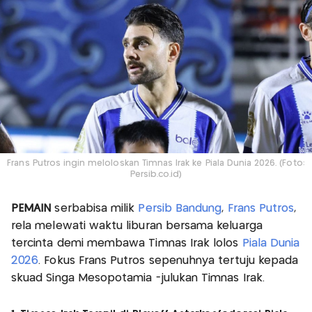
Frans Putros ingin meloloskan Timnas Irak ke Piala Dunia 2026. (Foto:
Persib.co.id)
PEMAIN
serbabisa milik
Persib Bandung
,
Frans Putros
,
rela melewati waktu liburan bersama keluarga
tercinta demi membawa Timnas Irak lolos
Piala Dunia
2026
. Fokus Frans Putros sepenuhnya tertuju kepada
skuad Singa Mesopotamia -julukan Timnas Irak.