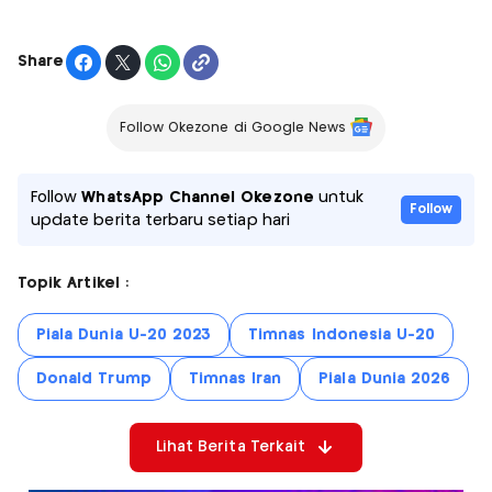
Share
Follow Okezone di Google News
Follow
WhatsApp Channel Okezone
untuk
Follow
update berita terbaru setiap hari
Topik Artikel :
Piala Dunia U-20 2023
Timnas Indonesia U-20
Donald Trump
Timnas Iran
Piala Dunia 2026
Lihat Berita Terkait