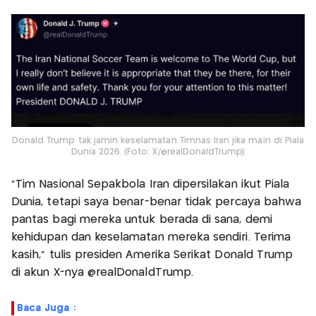
Donald Trump tak jamin keselamatan Timnas Iran jika main di Piala
Dunia 2026. (Foto: X/@realDonaldTrump)
“Tim Nasional Sepakbola Iran dipersilakan ikut Piala
Dunia, tetapi saya benar-benar tidak percaya bahwa
pantas bagi mereka untuk berada di sana, demi
kehidupan dan keselamatan mereka sendiri. Terima
kasih,” tulis presiden Amerika Serikat Donald Trump
di akun X-nya @realDonaldTrump.
Baca Juga :