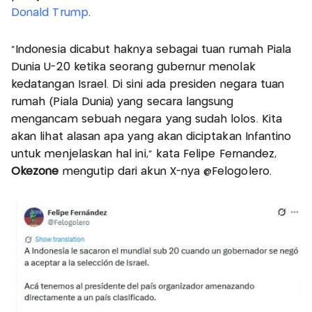
Donald Trump
.
“Indonesia dicabut haknya sebagai tuan rumah Piala
Dunia U-20 ketika seorang gubernur menolak
kedatangan Israel. Di sini ada presiden negara tuan
rumah (Piala Dunia) yang secara langsung
mengancam sebuah negara yang sudah lolos. Kita
akan lihat alasan apa yang akan diciptakan Infantino
untuk menjelaskan hal ini,” kata Felipe Fernández,
Okezone
mengutip dari akun X-nya @Felogolero.