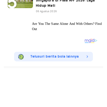
Singapura di Piala AFF 2026: Laga
Hidup Mati
06 Agustus 2026
Telusuri berita bola lainnya