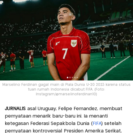
Marselino Ferdinan gagal main di Piala Dunia U-20 2023 karena status
tuan rumah Indonesia dicabut FIFA. (Foto:
Instagram/@marselinoferdinan10)
JURNALIS
asal Uruguay, Felipe Fernandez, membuat
pernyataan menarik baru-baru ini. Ia menanti
ketegasan Federasi Sepakbola Dunia (
FIFA
) setelah
pernyataan kontroversial Presiden Amerika Serikat,