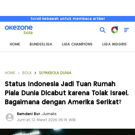
Scroll kebawah untuk membaca artikel
HOME
BUNDESLIGA
LIGA CHAMPIONS
LIGA INGGRIS
HOME
BOLA
SEPAKBOLA DUNIA
Status Indonesia Jadi Tuan Rumah
Piala Dunia Dicabut karena Tolak Israel,
Bagaimana dengan Amerika Serikat?
Ramdani Bur
,
Jurnalis
Jum'at, 13 Maret 2026 |16:18 WIB