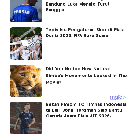
Bandung Luka Menalo Turut
Bangga!
Tepis Isu Pengaturan Skor di Piala
Dunia 2026, FIFA Buka Suara!
Betah Pimpin TC Timnas Indonesia
di Bali, John Herdman Siap Bantu
Garuda Juara Piala AFF 2026?