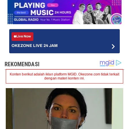
Live Now
OKEZONE LIVE 24 JAM