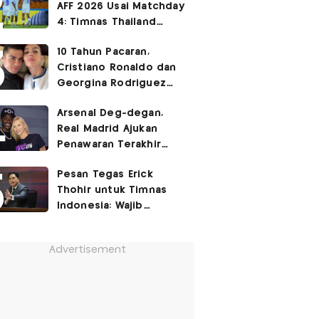
AFF 2026 Usai Matchday
Turnamen Resmi FIFA
4: Timnas Thailand
Berkuasa, Myanmar
10 Tahun Pacaran,
Singkirkan Malaysia?
Cristiano Ronaldo dan
Georgina Rodriguez
Menikah Sabtu Ini!
Arsenal Deg-degan,
Real Madrid Ajukan
Penawaran Terakhir
untuk Vinicius Junior
Pesan Tegas Erick
Thohir untuk Timnas
Indonesia: Wajib
Menang Lawan
Singapura di Piala AFF
Advertisement
2026!