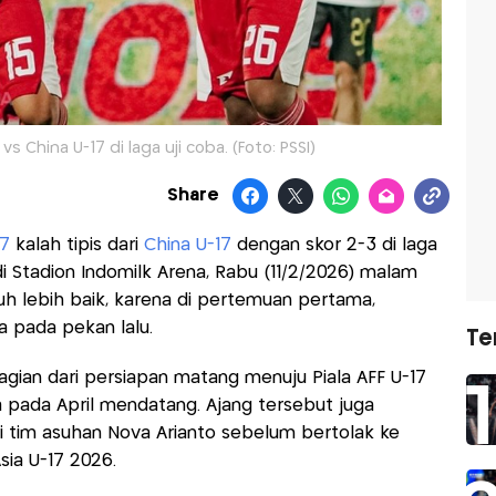
s China U-17 di laga uji coba. (Foto: PSSI)
Share
17
kalah tipis dari
China U-17
dengan skor 2-3 di laga
 di Stadion Indomilk Arena, Rabu (11/2/2026) malam
jauh lebih baik, karena di pertemuan pertama,
a pada pekan lalu.
Te
agian dari persiapan matang menuju Piala AFF U-17
a pada April mendatang. Ajang tersebut juga
i tim asuhan Nova Arianto sebelum bertolak ke
sia U-17 2026.