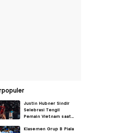
rpopuler
Justin Hubner Sindir
Selebrasi Tengil
Pemain Vietnam saat
Lawan Timnas
Klasemen Grup B Piala
Indonesia: Bukan