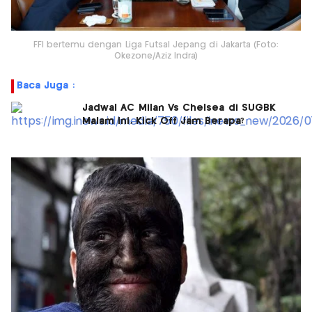
FFI bertemu dengan Liga Futsal Jepang di Jakarta (Foto:
Okezone/Aziz Indra)
Baca Juga :
Jadwal AC Milan Vs Chelsea di SUGBK
Malam Ini, Kick Off Jam Berapa?