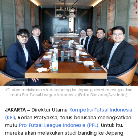
KFI akan melakukan studi banding ke Jepang demi meningkatkan
mutu Pro Futsal League Indonesia (Foto: Okezone/Aziz Indra)
JAKARTA –
Direktur Utama
Kompetisi Futsal Indonesia
(KFI)
, Rorian Pratyaksa, terus berusaha meningkatkan
mutu
Pro Futsal League Indonesia (PFL)
. Untuk itu,
mereka akan melakukan studi banding ke Jepang