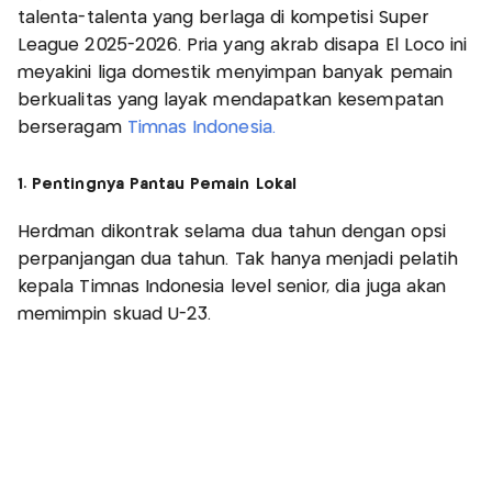
talenta-talenta yang berlaga di kompetisi Super
League 2025-2026. Pria yang akrab disapa El Loco ini
meyakini liga domestik menyimpan banyak pemain
berkualitas yang layak mendapatkan kesempatan
berseragam
Timnas Indonesia.
1. Pentingnya Pantau Pemain Lokal
Herdman dikontrak selama dua tahun dengan opsi
perpanjangan dua tahun. Tak hanya menjadi pelatih
kepala Timnas Indonesia level senior, dia juga akan
memimpin skuad U-23.