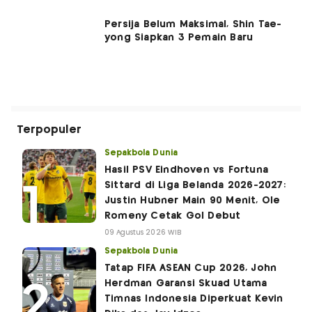
Persija Belum Maksimal, Shin Tae-
yong Siapkan 3 Pemain Baru
Terpopuler
Sepakbola Dunia
Hasil PSV Eindhoven vs Fortuna
Sittard di Liga Belanda 2026-2027:
Justin Hubner Main 90 Menit, Ole
Romeny Cetak Gol Debut
09 Agustus 2026 WIB
Sepakbola Dunia
Tatap FIFA ASEAN Cup 2026, John
Herdman Garansi Skuad Utama
Timnas Indonesia Diperkuat Kevin