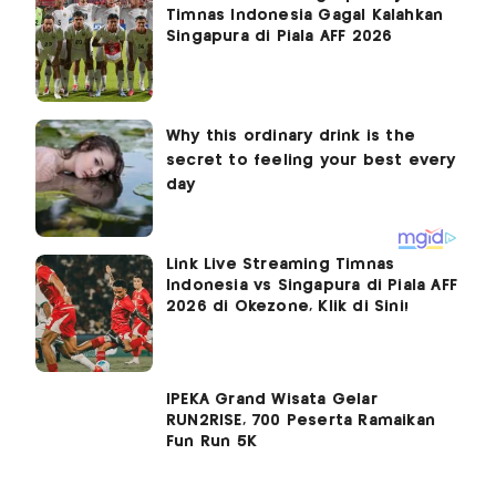
Timnas Indonesia Gagal Kalahkan
Singapura di Piala AFF 2026
Link Live Streaming Timnas
Indonesia vs Singapura di Piala AFF
2026 di Okezone, Klik di Sini!
IPEKA Grand Wisata Gelar
RUN2RISE, 700 Peserta Ramaikan
Fun Run 5K