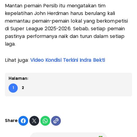
Mantan pemain Persib itu mengatakan tim
kepelatihan John Herdman harus berulang kali
memantau pemain-pemain lokal yang berkompetisi
di Super League 2025-2026. Sebab, setiap pemain
pastinya performanya naik dan turun dalam setiap
laga.
Lihat juga:
Video Kondisi Terkini Indra Bekti
Halaman:
1
2
Share