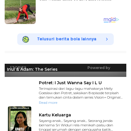
Telusuri berita bola lainnya