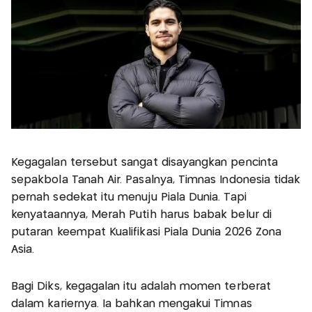
Kegagalan tersebut sangat disayangkan pencinta
sepakbola Tanah Air. Pasalnya, Timnas Indonesia tidak
pernah sedekat itu menuju Piala Dunia. Tapi
kenyataannya, Merah Putih harus babak belur di
putaran keempat Kualifikasi Piala Dunia 2026 Zona
Asia.
Bagi Diks, kegagalan itu adalah momen terberat
dalam kariernya. Ia bahkan mengakui Timnas