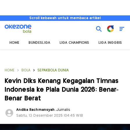
Scroll kebawah untuk membaca artikel
HOME
BUNDESLIGA
LIGA CHAMPIONS
LIGA INGGRIS
HOME
BOLA
SEPAKBOLA DUNIA
Kevin Diks Kenang Kegagalan Timnas
Indonesia ke Piala Dunia 2026: Benar-
Benar Berat
Andika Rachmansyah
,
Jurnalis
Sabtu, 13 Desember 2025 |04:45 WIB