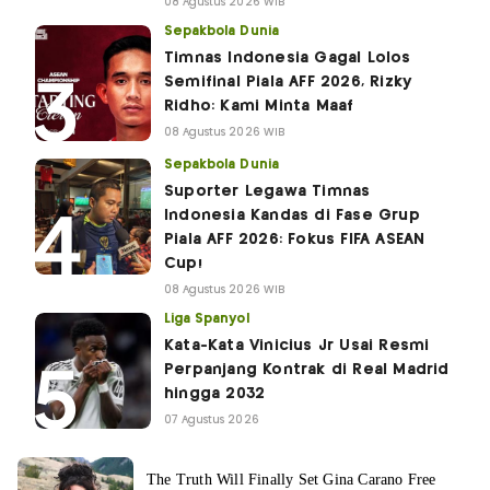
08 Agustus 2026 WIB
Sepakbola Dunia
Timnas Indonesia Gagal Lolos
Semifinal Piala AFF 2026, Rizky
Ridho: Kami Minta Maaf
08 Agustus 2026 WIB
Sepakbola Dunia
Suporter Legawa Timnas
Indonesia Kandas di Fase Grup
Piala AFF 2026: Fokus FIFA ASEAN
Cup!
08 Agustus 2026 WIB
Liga Spanyol
Kata-Kata Vinicius Jr Usai Resmi
Perpanjang Kontrak di Real Madrid
hingga 2032
07 Agustus 2026