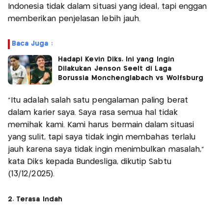
Indonesia tidak dalam situasi yang ideal, tapi enggan
memberikan penjelasan lebih jauh.
Baca Juga :
Hadapi Kevin Diks, Ini yang Ingin
Dilakukan Jenson Seelt di Laga
Borussia Monchenglabach vs Wolfsburg
"Itu adalah salah satu pengalaman paling berat
dalam karier saya. Saya rasa semua hal tidak
memihak kami. Kami harus bermain dalam situasi
yang sulit, tapi saya tidak ingin membahas terlalu
jauh karena saya tidak ingin menimbulkan masalah,”
kata Diks kepada Bundesliga, dikutip Sabtu
(13/12/2025).
2. Terasa Indah