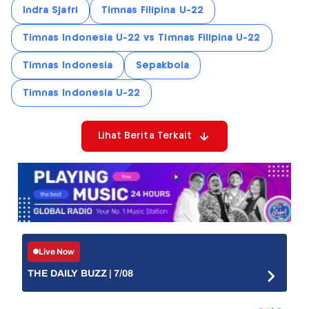
Indra Sjafri
Timnas Filipina U-22
Timnas Indonesia U-22 vs Timnas Filipina U-22
Timnas Indonesia
Sepakbola
Timnas Indonesia U-22
Lihat Berita Terkait
Live Now
THE DAILY BUZZ | 7/08