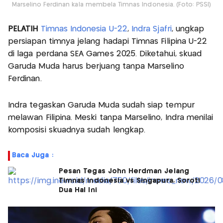
Marselino Ferdinan kala membela Timnas Indonesia. (Foto: PSSI)
PELATIH
Timnas Indonesia U-22
,
Indra Sjafri
, ungkap
persiapan timnya jelang hadapi Timnas Filipina U-22
di laga perdana SEA Games 2025. Diketahui, skuad
Garuda Muda harus berjuang tanpa Marselino
Ferdinan.
Indra tegaskan Garuda Muda sudah siap tempur
melawan Filipina. Meski tanpa Marselino, Indra menilai
komposisi skuadnya sudah lengkap.
Baca Juga :
Pesan Tegas John Herdman Jelang
Timnas Indonesia vs Singapura, Soroti
Dua Hal Ini