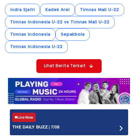
Indra Sjafri
Kadek Arel
Timnas Mali U-22
Timnas Indonesia U-22 vs Timnas Mali U-22
Timnas Indonesia
Sepakbola
Timnas Indonesia U-22
Lihat Berita Terkait
Live Now
THE DAILY BUZZ | 7/08