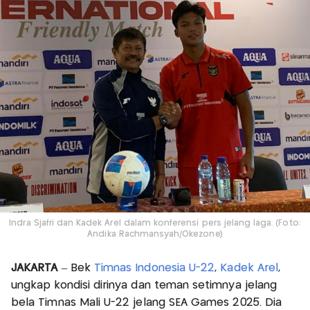
Indra Sjafri dan Kadek Arel dalam konferensi pers jelang laga. (Foto:
Andika Rachmansyah/Okezone)
JAKARTA
– Bek
Timnas Indonesia U-22
,
Kadek Arel
,
ungkap kondisi dirinya dan teman setimnya jelang
bela Timnas Mali U-22 jelang SEA Games 2025. Dia