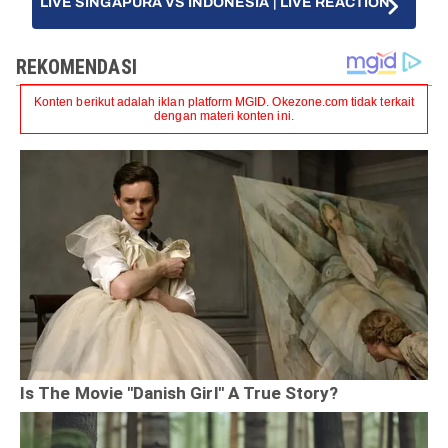
LIVE SINGAPURA VS INDONESIA | LIVE REACTION