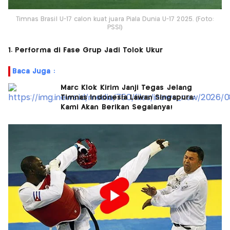
Timnas Brasil U-17 calon kuat juara Piala Dunia U-17 2025. (Foto:
PSSI)
1. Performa di Fase Grup Jadi Tolok Ukur
Baca Juga :
Marc Klok Kirim Janji Tegas Jelang
Timnas Indonesia Lawan Singapura:
Kami Akan Berikan Segalanya!