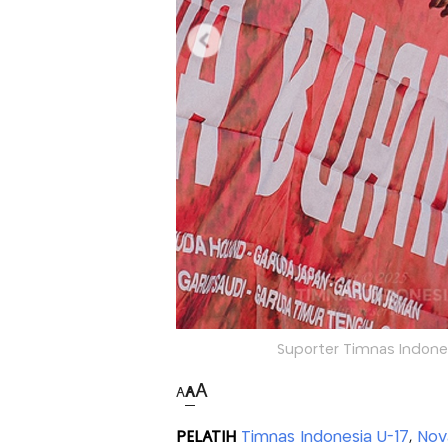
Suporter Timnas Indonesia
A
A
A
PELATIH
Timnas Indonesia U-17
,
Nov