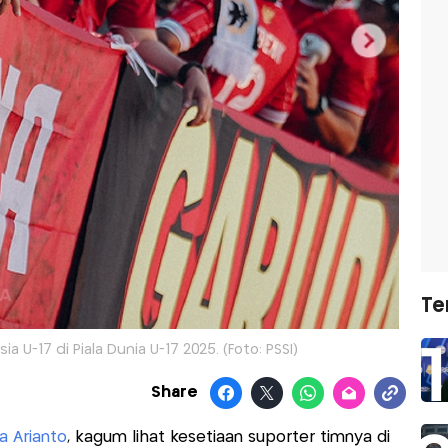
Te
 U-17 di Piala Dunia U-17 2025. (Foto: PSSI)
Share
a Arianto
, kagum lihat kesetiaan suporter timnya di