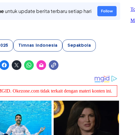
ne
untuk update berita terbaru setiap hari
Follow
2025
Timnas Indonesia
Sepakbola