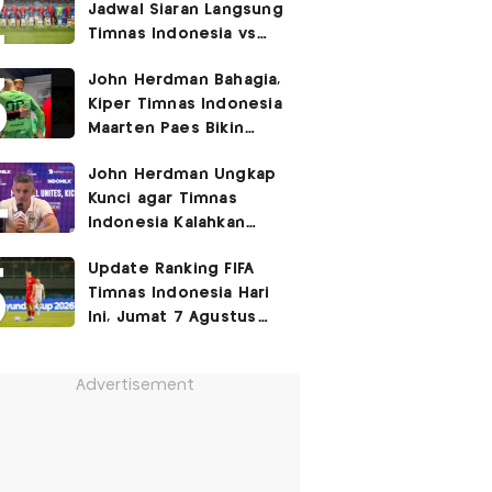
Jadwal Siaran Langsung
Timnas Indonesia vs
Singapura di Piala AFF
John Herdman Bahagia,
2026: Laga Hidup Mati
Kiper Timnas Indonesia
Maarten Paes Bikin
Juara Liga Champions
John Herdman Ungkap
Duduk di Bangku
Kunci agar Timnas
Cadangan!
Indonesia Kalahkan
Singapura di Piala AFF
Update Ranking FIFA
2026: Tenang tapi
Timnas Indonesia Hari
Berapi-api
Ini, Jumat 7 Agustus
2026: Jauh Tinggalkan
Singapura!
Advertisement