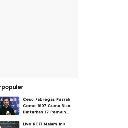
rpopuler
Cesc Fabregas Pasrah
Como 1907 Cuma Bisa
Daftarkan 17 Pemain
untuk Liga Champions
Live RCTI Malam Ini!
2026-2027