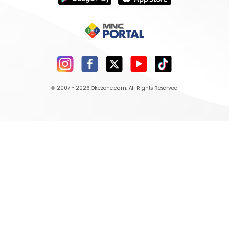
© 2007 - 2026
Okezone.com
, All Rights Reserved