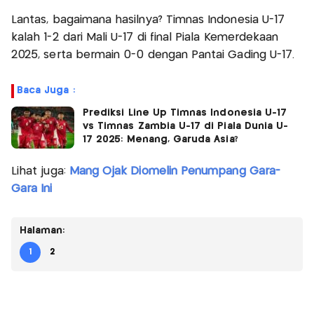
Lantas, bagaimana hasilnya? Timnas Indonesia U-17
kalah 1-2 dari Mali U-17 di final Piala Kemerdekaan
2025, serta bermain 0-0 dengan Pantai Gading U-17.
Baca Juga :
Prediksi Line Up Timnas Indonesia U-17
vs Timnas Zambia U-17 di Piala Dunia U-
17 2025: Menang, Garuda Asia?
Lihat juga:
Mang Ojak Diomelin Penumpang Gara-
Gara Ini
Halaman:
1
2