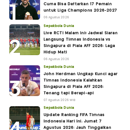
Cuma Bisa Daftarkan 17 Pemain
untuk Liga Champions 2026-2027
06 Agustus 2026
Sepakbola Dunia
Live RCTI Malam Ini! Jadwal Siaran
Langsung Timnas Indonesia vs
Singapura di Piala AFF 2026: Laga
Hidup Mati
06 Agustus 2026
Sepakbola Dunia
John Herdman Ungkap Kunci agar
Timnas Indonesia Kalahkan
Singapura di Piala AFF 2026:
Tenang tapi Berapi-api
07 Agustus 2026 WIB
Sepakbola Dunia
Update Ranking FIFA Timnas
Indonesia Hari Ini, Jumat 7
Agustus 2026: Jauh Tinggalkan