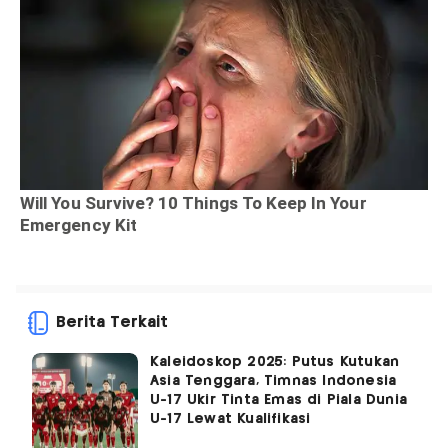
Berita Terkait
Kaleidoskop 2025: Putus Kutukan
Asia Tenggara, Timnas Indonesia
U-17 Ukir Tinta Emas di Piala Dunia
U-17 Lewat Kualifikasi