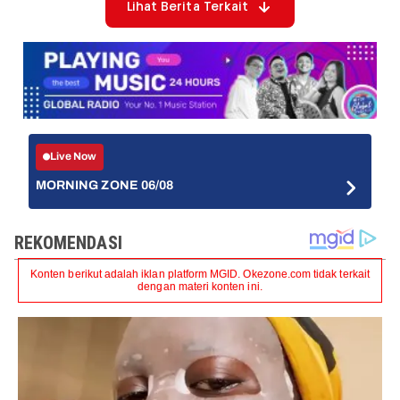
Lihat Berita Terkait
Live Now
MORNING ZONE 06/08