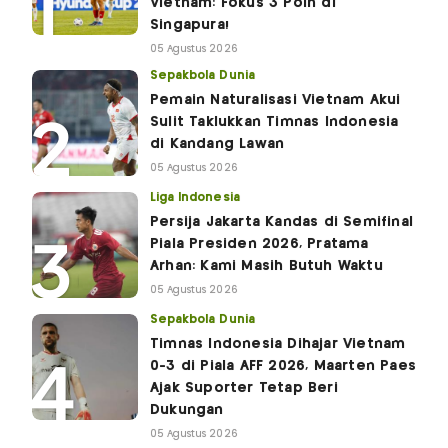
Vietnam: Fokus 3 Poin di
Singapura!
05 Agustus 2026
Sepakbola Dunia
Pemain Naturalisasi Vietnam Akui
Sulit Taklukkan Timnas Indonesia
di Kandang Lawan
05 Agustus 2026
Liga Indonesia
Persija Jakarta Kandas di Semifinal
Piala Presiden 2026, Pratama
Arhan: Kami Masih Butuh Waktu
05 Agustus 2026
Sepakbola Dunia
Timnas Indonesia Dihajar Vietnam
0-3 di Piala AFF 2026, Maarten Paes
Ajak Suporter Tetap Beri
Dukungan
05 Agustus 2026