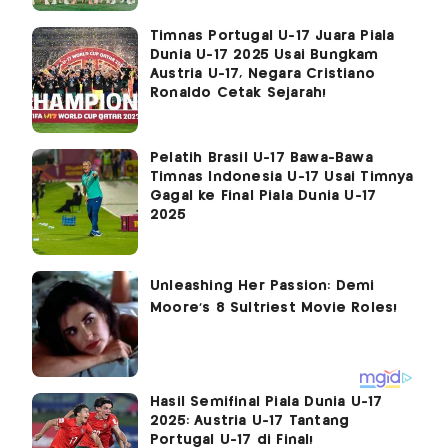
Timnas Portugal U-17 Juara Piala
Dunia U-17 2025 Usai Bungkam
Austria U-17, Negara Cristiano
Ronaldo Cetak Sejarah!
Pelatih Brasil U-17 Bawa-Bawa
Timnas Indonesia U-17 Usai Timnya
Gagal ke Final Piala Dunia U-17
2025
Hasil Semifinal Piala Dunia U-17
2025: Austria U-17 Tantang
Portugal U-17 di Final!