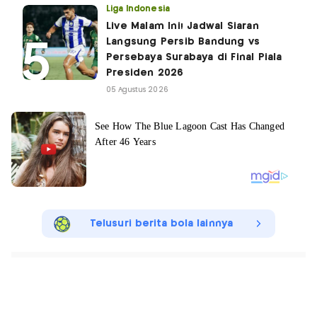
Liga Indonesia
Live Malam Ini! Jadwal Siaran
Langsung Persib Bandung vs
Persebaya Surabaya di Final Piala
Presiden 2026
05 Agustus 2026
Telusuri berita bola lainnya