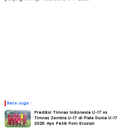
Baca Juga :
Prediksi Timnas Indonesia U-17 vs
Timnas Zambia U-17 di Piala Dunia U-17
2025: Ayo Petik Poin Krusial!