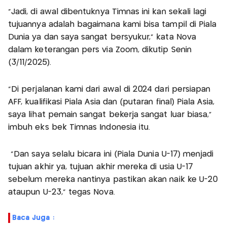
“Jadi, di awal dibentuknya Timnas ini kan sekali lagi
tujuannya adalah bagaimana kami bisa tampil di Piala
Dunia ya dan saya sangat bersyukur,” kata Nova
dalam keterangan pers via Zoom, dikutip Senin
(3/11/2025).
“Di perjalanan kami dari awal di 2024 dari persiapan
AFF, kualifikasi Piala Asia dan (putaran final) Piala Asia,
saya lihat pemain sangat bekerja sangat luar biasa,”
imbuh eks bek Timnas Indonesia itu.
“Dan saya selalu bicara ini (Piala Dunia U-17) menjadi
tujuan akhir ya, tujuan akhir mereka di usia U-17
sebelum mereka nantinya pastikan akan naik ke U-20
ataupun U-23,” tegas Nova.
Baca Juga :