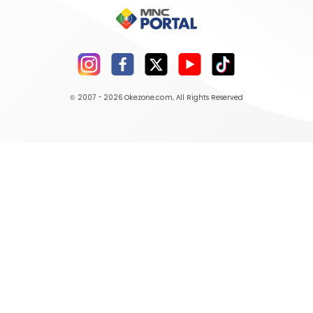
© 2007 - 2026
Okezone.com
, All Rights Reserved