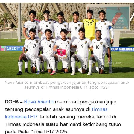
Nova Arianto membuat pengakuan jujur tentang pencapaian anak
asuhnya di Timnas Indonesia U-17 (Foto: PSSI)
DOHA –
Nova Arianto
membuat pengakuan jujur
tentang pencapaian anak asuhnya di
Timnas
Indonesia U-17
. Ia lebih senang mereka tampil di
Timnas Indonesia suatu hari nanti ketimbang turun
pada Piala Dunia U-17 2025.