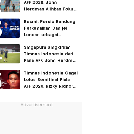
AFF 2026, John
Herdman Alihkan Fokus
Timnas Indonesia ke
Resmi, Persib Bandung
FIFA ASEAN Cup
Perkenalkan Danijel
Loncar sebagai
Rekrutan Anyar!
Singapura Singkirkan
Timnas Indonesia dari
Piala AFF, John Herdman
Janji Balas Dendam di
Timnas Indonesia Gagal
FIFA ASEAN Cup 2026
Lolos Semifinal Piala
AFF 2026, Rizky Ridho:
Kami Minta Maaf
Advertisement