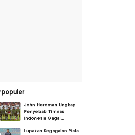
rpopuler
John Herdman Ungkap
Penyebab Timnas
Indonesia Gagal
Kalahkan Singapura di
Lupakan Kegagalan Piala
Piala AFF 2026