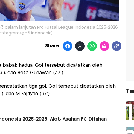
 dalam lanjutan Pro Futsal League Indonesia 2025-2026
Instagram/@pfl.indonesia)
Share
 babak kedua. Gol tersebut dicatatkan oleh
3'), dan Reza Gunawan (37').
encatatkan tiga gol. Gol tersebut dicatatkan oleh
Te
), dan M Fajriyan (37').
Indonesia 2025-2026: Alot, Asahan FC Ditahan