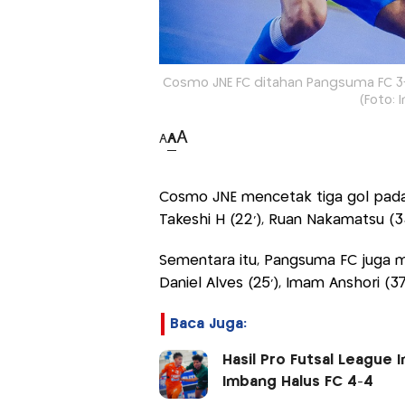
Cosmo JNE FC ditahan Pangsuma FC 3-3
(Foto: 
A
A
A
Cosmo JNE mencetak tiga gol pada
Takeshi H (22'), Ruan Nakamatsu (3
Sementara itu, Pangsuma FC juga m
Daniel Alves (25'), Imam Anshori (37'
Baca Juga:
Hasil Pro Futsal League 
Imbang Halus FC 4-4