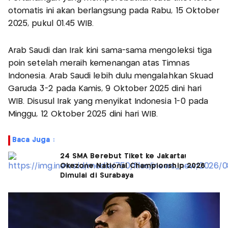
otomatis ini akan berlangsung pada Rabu, 15 Oktober
2025, pukul 01.45 WIB.
Arab Saudi dan Irak kini sama-sama mengoleksi tiga
poin setelah meraih kemenangan atas Timnas
Indonesia. Arab Saudi lebih dulu mengalahkan Skuad
Garuda 3-2 pada Kamis, 9 Oktober 2025 dini hari
WIB. Disusul Irak yang menyikat Indonesia 1-0 pada
Minggu, 12 Oktober 2025 dini hari WIB.
Baca Juga :
24 SMA Berebut Tiket ke Jakarta!
Okezone National Championship 2026
Dimulai di Surabaya