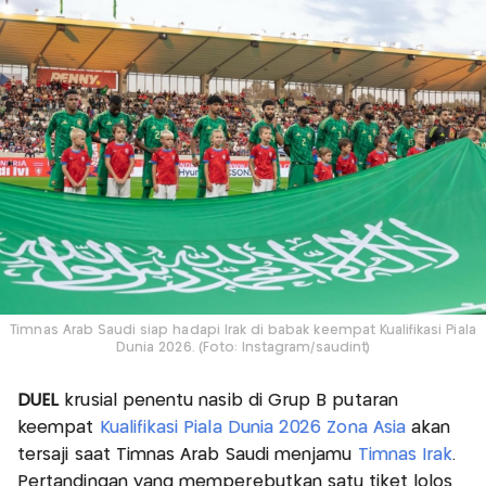
Timnas Arab Saudi siap hadapi Irak di babak keempat Kualifikasi Piala
Dunia 2026. (Foto: Instagram/saudint)
DUEL
krusial penentu nasib di Grup B putaran
keempat
Kualifikasi Piala Dunia 2026 Zona Asia
akan
tersaji saat Timnas Arab Saudi menjamu
Timnas Irak
.
Pertandingan yang memperebutkan satu tiket lolos