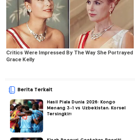
Berita Terkait
Hasil Piala Dunia 2026: Kongo
Menang 3-1 vs Uzbekistan, Korsel
Tersingkir!