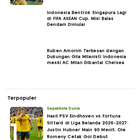
Indonesia Bentrok Singapura Lagi
di FIFA ASEAN Cup, Misi Balas
Dendam Dimulai
Ruben Amorim Terkesan dengan
Dukungan Gila Milanisti Indonesia
meski AC Milan Dibantai Chelsea
Terpopuler
Sepakbola Dunia
Hasil PSV Eindhoven vs Fortuna
Sittard di Liga Belanda 2026-2027:
Justin Hubner Main 90 Menit, Ole
Romeny Cetak Gol Debut