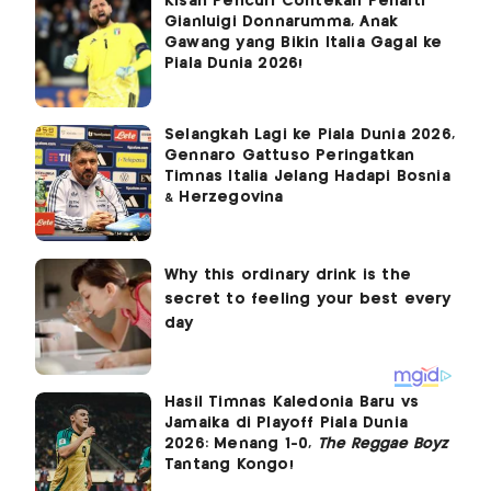
Kisah Pencuri Contekan Penalti
Gianluigi Donnarumma, Anak
Gawang yang Bikin Italia Gagal ke
Piala Dunia 2026!
Selangkah Lagi ke Piala Dunia 2026,
Gennaro Gattuso Peringatkan
Timnas Italia Jelang Hadapi Bosnia
& Herzegovina
Hasil Timnas Kaledonia Baru vs
Jamaika di Playoff Piala Dunia
2026: Menang 1-0,
The Reggae Boyz
Tantang Kongo!