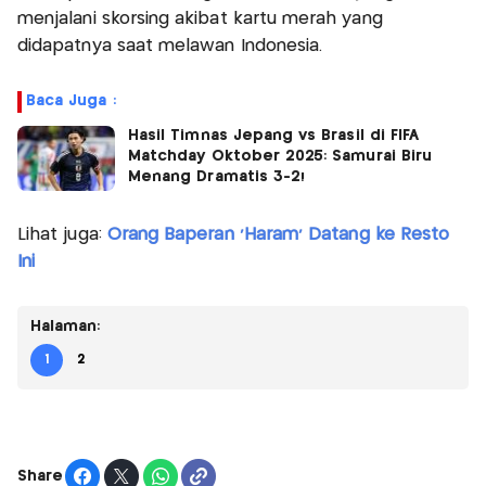
menjalani skorsing akibat kartu merah yang
didapatnya saat melawan Indonesia.
Baca Juga :
Hasil Timnas Jepang vs Brasil di FIFA
Matchday Oktober 2025: Samurai Biru
Menang Dramatis 3-2!
Lihat juga:
Orang Baperan 'Haram' Datang ke Resto
Ini
Halaman:
1
2
Share