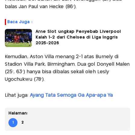
balas Jan Paul van Hecke (86’).
Baca Juga :
Arne Slot ungkap Penyebab Liverpool
Kalah 1-2 dari Chelsea di Liga Inggris
2025-2026
Kemudian, Aston Villa menang 2-1 atas Burnely di
Stadion Villa Park, Birmingham. Dua gol Donyell Malen
(25’, 63’) hanya bisa dibalas sekali oleh Lesly
Ugochukwu (78’).
Lihat juga:
Ayang Tata Semoga Ga Apa-apa Ya
Halaman:
1
2