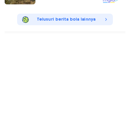
Telusuri berita bola lainnya