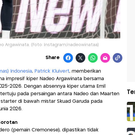
eo Argawinata. (Foto: Instagram/nadeowinataa)
Share
nas) Indonesia
,
Patrick Kluivert
, memberikan
ma impresif kiper Nadeo Argawinata bersama
2025-2026. Dengan absennya kiper utama Emil
Te
i tertuju pada persaingan antara Nadeo dan Maarten
starter di bawah mistar Skuad Garuda pada
unia 2026.
Sorotan
dero (pemain Cremonese), dipastikan tidak