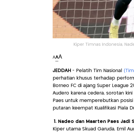
Kiper Timnas Indonesia, Nad
A
A
A
JEDDAH
- Pelatih Tim Nasional
(Tim
perhatian khusus terhadap perfor
Borneo FC di ajang Super League 
Audero karena cedera, sorotan kin
Paes untuk memperebutkan posisi 
putaran keempat Kualifikasi Piala D
1. Nadeo dan Maarten Paes Jadi 
Kiper utama Skuad Garuda, Emil Au