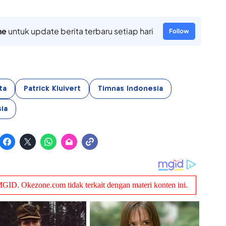
ne
untuk update berita terbaru setiap hari
Follow
ta
Patrick Kluivert
Timnas Indonesia
sia