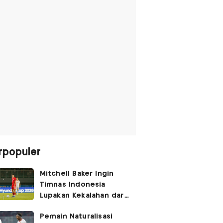
rpopuler
Mitchell Baker Ingin
Timnas Indonesia
Lupakan Kekalahan dari
Vietnam: Fokus 3 Poin
Pemain Naturalisasi
di Singapura!