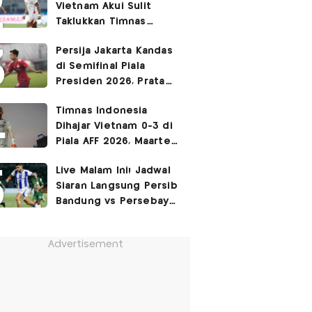
Vietnam Akui Sulit
Taklukkan Timnas
Indonesia di Kandang
Persija Jakarta Kandas
Lawan
di Semifinal Piala
Presiden 2026, Pratama
Arhan: Kami Masih
Timnas Indonesia
Butuh Waktu
Dihajar Vietnam 0-3 di
Piala AFF 2026, Maarten
Paes Ajak Suporter
Live Malam Ini! Jadwal
Tetap Beri Dukungan
Siaran Langsung Persib
Bandung vs Persebaya
Surabaya di Final Piala
Presiden 2026
Advertisement