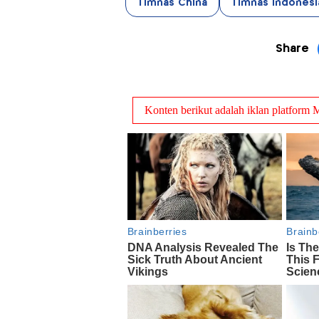
Timnas China
Timnas Indonesi
Share