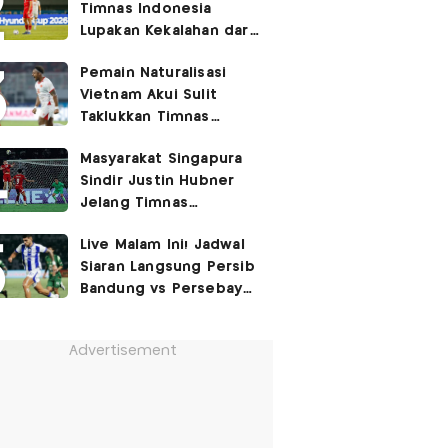
Timnas Indonesia
Lupakan Kekalahan dari
Vietnam: Fokus 3 Poin
Pemain Naturalisasi
di Singapura!
Vietnam Akui Sulit
Taklukkan Timnas
Indonesia di Kandang
Masyarakat Singapura
Lawan
Sindir Justin Hubner
Jelang Timnas
Indonesia vs Singapura:
Live Malam Ini! Jadwal
Ia Seolah-olah Lahir di
Siaran Langsung Persib
Permukiman Kumuh
Bandung vs Persebaya
Jakarta Barat!
Surabaya di Final Piala
Presiden 2026
Advertisement