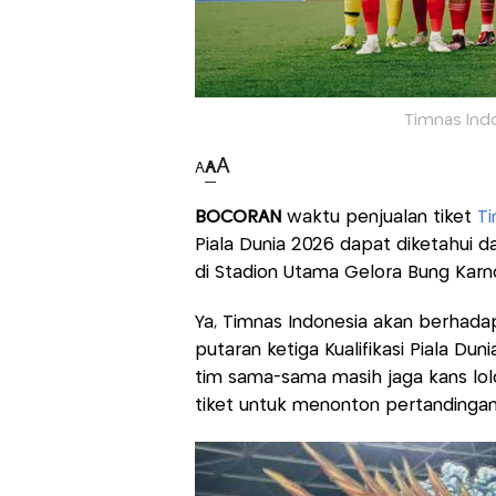
Timnas Indon
A
A
A
BOCORAN
waktu penjualan tiket
Ti
Piala Dunia 2026 dapat diketahui dala
di Stadion Utama Gelora Bung Karno
Ya, Timnas Indonesia akan berhad
putaran ketiga Kualifikasi Piala Duni
tim sama-sama masih jaga kans lolo
tiket untuk menonton pertandingan 