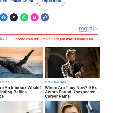
a vs Timnas China
Sepakbola