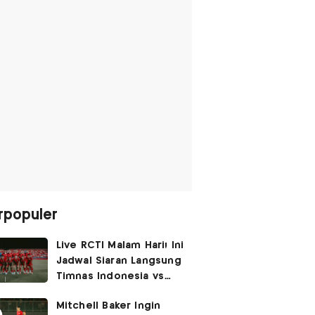
rpopuler
Live RCTI Malam Hari! Ini
Jadwal Siaran Langsung
Timnas Indonesia vs
Singapura di Piala AFF
Mitchell Baker Ingin
2026