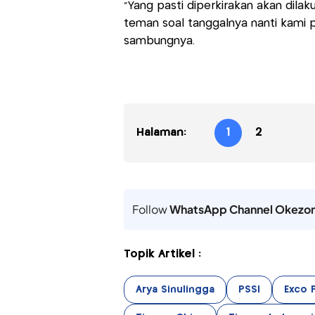
"Yang pasti diperkirakan akan dilak
teman soal tanggalnya nanti kami pa
sambungnya.
Halaman:
1
2
Follow
WhatsApp Channel Okezo
Topik Artikel :
Arya Sinulingga
PSSI
Exco 