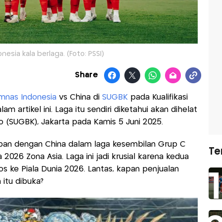
esia kala berlaga. (Foto: PSSI)
Share
mnas Indonesia
vs China di
SUGBK
pada Kualifikasi
m artikel ini. Laga itu sendiri diketahui akan dihelat
 (SUGBK), Jakarta pada Kamis 5 Juni 2025.
apan dengan China dalam laga kesembilan Grup C
Te
a 2026 Zona Asia. Laga ini jadi krusial karena kedua
s ke Piala Dunia 2026. Lantas, kapan penjualan
itu dibuka?