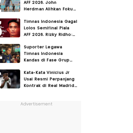
AFF 2026, John
Herdman Alihkan Fokus
Timnas Indonesia ke
Timnas Indonesia Gagal
FIFA ASEAN Cup
Lolos Semifinal Piala
AFF 2026, Rizky Ridho:
Kami Minta Maaf
Suporter Legawa
Timnas Indonesia
Kandas di Fase Grup
Piala AFF 2026: Fokus
Kata-Kata Vinicius Jr
FIFA ASEAN Cup!
Usai Resmi Perpanjang
Kontrak di Real Madrid
hingga 2032
Advertisement