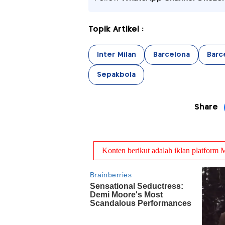
Topik Artikel :
Inter Milan
Barcelona
Barc
Sepakbola
Share