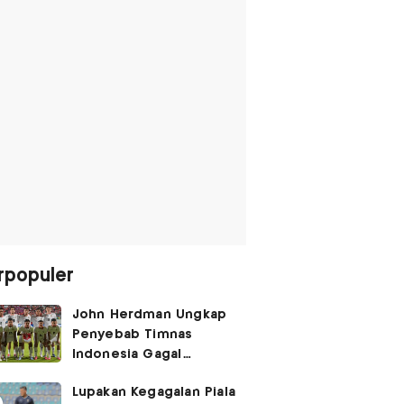
rpopuler
John Herdman Ungkap
Penyebab Timnas
Indonesia Gagal
Kalahkan Singapura di
Lupakan Kegagalan Piala
Piala AFF 2026