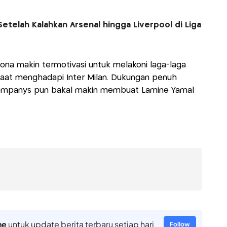
Setelah Kalahkan Arsenal hingga Liverpool di Liga
ona makin termotivasi untuk melakoni laga-laga
k saat menghadapi Inter Milan. Dukungan penuh
s Companys pun bakal makin membuat Lamine Yamal
ne
untuk update berita terbaru setiap hari
Follow