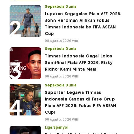
Sepakbola Dunia
Lupakan Kegagalan Piala AFF 2026,
John Herdman Alihkan Fokus
Timnas Indonesia ke FIFA ASEAN
Cup
08 Agustus 2026 WIB
Sepakbola Dunia
Timnas Indonesia Gagal Lolos
Semifinal Piala AFF 2026, Rizky
Ridho: Kami Minta Maaf
08 Agustus 2026 WIB
Sepakbola Dunia
Suporter Legawa Timnas
Indonesia Kandas di Fase Grup
Piala AFF 2026: Fokus FIFA ASEAN
Cup!
08 Agustus 2026 WIB
Liga Spanyol