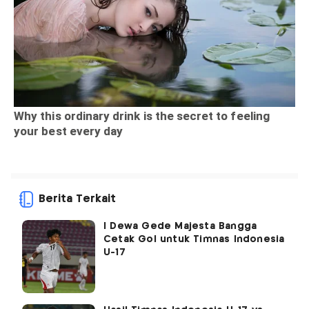
Berita Terkait
I Dewa Gede Majesta Bangga
Cetak Gol untuk Timnas Indonesia
U-17