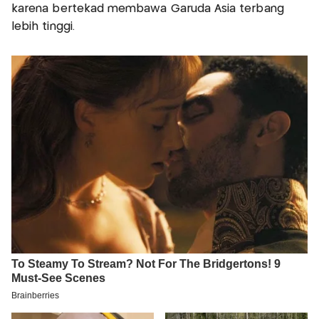
karena bertekad membawa Garuda Asia terbang
lebih tinggi.