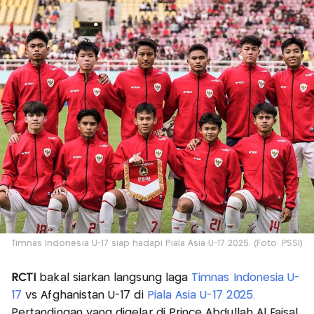
Timnas Indonesia U-17 siap hadapi Piala Asia U-17 2025. (Foto: PSSI)
RCTI
bakal siarkan langsung laga
Timnas Indonesia U-
17
vs Afghanistan U-17 di
Piala Asia U-17 2025.
Pertandingan yang digelar di Prince Abdullah Al Faisal