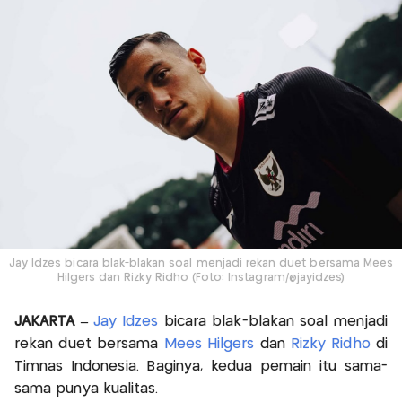
Jay Idzes bicara blak-blakan soal menjadi rekan duet bersama Mees
Hilgers dan Rizky Ridho (Foto: Instagram/@jayidzes)
JAKARTA –
Jay Idzes
bicara blak-blakan soal menjadi
rekan duet bersama
Mees Hilgers
dan
Rizky Ridho
di
Timnas Indonesia. Baginya, kedua pemain itu sama-
sama punya kualitas.