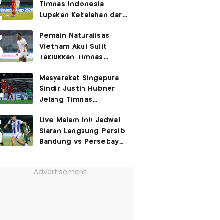
Timnas Indonesia
Lupakan Kekalahan dari
Vietnam: Fokus 3 Poin
Pemain Naturalisasi
di Singapura!
Vietnam Akui Sulit
Taklukkan Timnas
Indonesia di Kandang
Masyarakat Singapura
Lawan
Sindir Justin Hubner
Jelang Timnas
Indonesia vs Singapura:
Live Malam Ini! Jadwal
Ia Seolah-olah Lahir di
Siaran Langsung Persib
Permukiman Kumuh
Bandung vs Persebaya
Jakarta Barat!
Surabaya di Final Piala
Presiden 2026
Advertisement