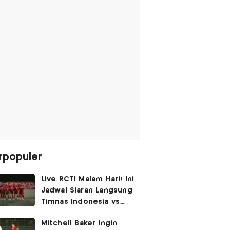
rpopuler
Live RCTI Malam Hari! Ini
Jadwal Siaran Langsung
Timnas Indonesia vs
Singapura di Piala AFF
Mitchell Baker Ingin
2026