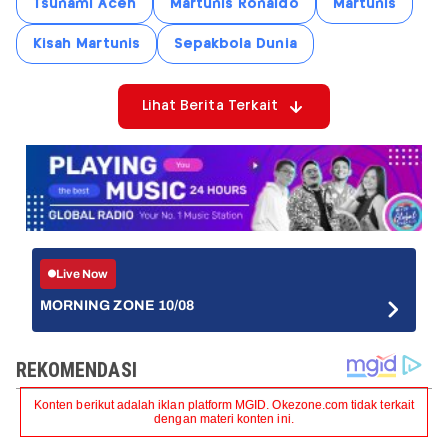
Tsunami Aceh
Martunis Ronaldo
Martunis
Kisah Martunis
Sepakbola Dunia
Lihat Berita Terkait
Live Now
MORNING ZONE 10/08