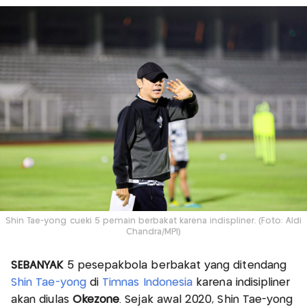
Shin Tae-yong cueki 5 pemain berbakat karena indispliner. (Foto: Aldi
Chandra/MPI)
SEBANYAK
5 pesepakbola berbakat yang ditendang
Shin Tae-yong
di
Timnas Indonesia
karena indisipliner
akan diulas
Okezone
. Sejak awal 2020, Shin Tae-yong