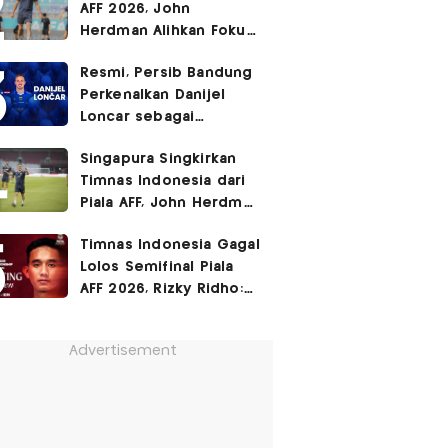
AFF 2026, John
Herdman Alihkan Fokus
Timnas Indonesia ke
Resmi, Persib Bandung
FIFA ASEAN Cup
Perkenalkan Danijel
Loncar sebagai
Rekrutan Anyar!
Singapura Singkirkan
Timnas Indonesia dari
Piala AFF, John Herdman
Janji Balas Dendam di
Timnas Indonesia Gagal
FIFA ASEAN Cup 2026
Lolos Semifinal Piala
AFF 2026, Rizky Ridho:
Kami Minta Maaf
Advertisement