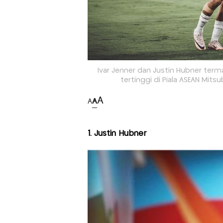
Ivar Jenner dan Justin Hubner ter
tertinggi di Piala ASEAN Mitsu
A
A
A
1. Justin Hubner