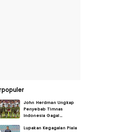
rpopuler
John Herdman Ungkap
Penyebab Timnas
Indonesia Gagal
Kalahkan Singapura di
Lupakan Kegagalan Piala
Piala AFF 2026