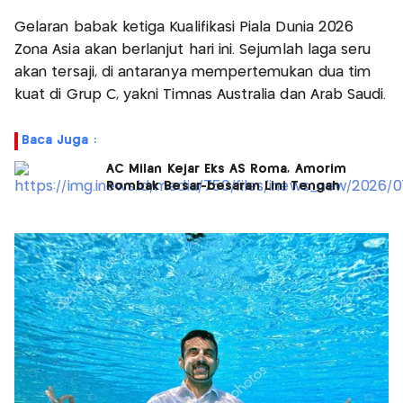
Gelaran babak ketiga Kualifikasi Piala Dunia 2026
Zona Asia akan berlanjut hari ini. Sejumlah laga seru
akan tersaji, di antaranya mempertemukan dua tim
kuat di Grup C, yakni Timnas Australia dan Arab Saudi.
Baca Juga :
AC Milan Kejar Eks AS Roma, Amorim
Rombak Besar-besaran Lini Tengah