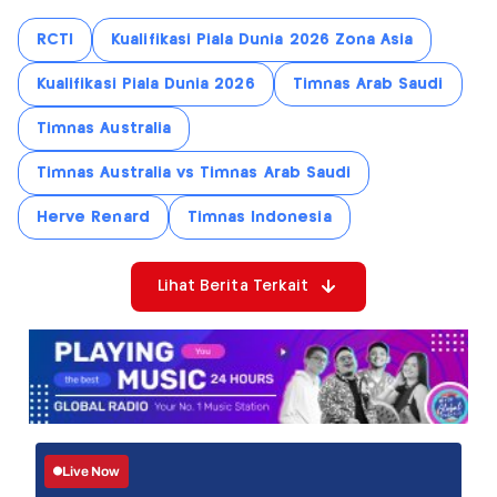
RCTI
Kualifikasi Piala Dunia 2026 Zona Asia
Kualifikasi Piala Dunia 2026
Timnas Arab Saudi
Timnas Australia
Timnas Australia vs Timnas Arab Saudi
Herve Renard
Timnas Indonesia
Lihat Berita Terkait
Live Now