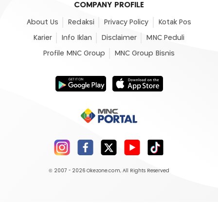
COMPANY PROFILE
About Us
Redaksi
Privacy Policy
Kotak Pos
Karier
Info Iklan
Disclaimer
MNC Peduli
Profile MNC Group
MNC Group Bisnis
© 2007 - 2026
Okezone.com
, All Rights Reserved