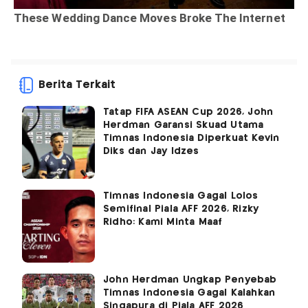
Berita Terkait
Tatap FIFA ASEAN Cup 2026, John
Herdman Garansi Skuad Utama
Timnas Indonesia Diperkuat Kevin
Diks dan Jay Idzes
Timnas Indonesia Gagal Lolos
Semifinal Piala AFF 2026, Rizky
Ridho: Kami Minta Maaf
John Herdman Ungkap Penyebab
Timnas Indonesia Gagal Kalahkan
Singapura di Piala AFF 2026