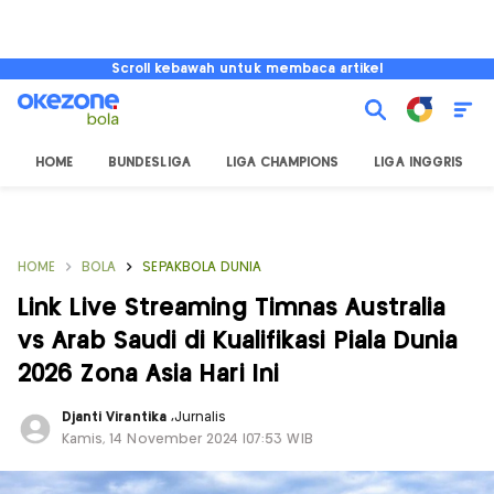
Scroll kebawah untuk membaca artikel
HOME
BUNDESLIGA
LIGA CHAMPIONS
LIGA INGGRIS
HOME
BOLA
SEPAKBOLA DUNIA
Link Live Streaming Timnas Australia
vs Arab Saudi di Kualifikasi Piala Dunia
2026 Zona Asia Hari Ini
Djanti Virantika
,
Jurnalis
Kamis, 14 November 2024 |07:53 WIB