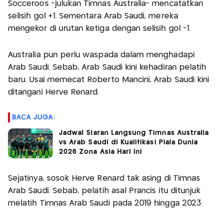
Socceroos -julukan Timnas Australia- mencatatkan
selisih gol +1. Sementara Arab Saudi, mereka
mengekor di urutan ketiga dengan selisih gol -1.
Australia pun perlu waspada dalam menghadapi
Arab Saudi. Sebab, Arab Saudi kini kehadiran pelatih
baru. Usai memecat Roberto Mancini, Arab Saudi kini
ditangani Herve Renard.
BACA JUGA:
Jadwal Siaran Langsung Timnas Australia
vs Arab Saudi di Kualifikasi Piala Dunia
2026 Zona Asia Hari Ini
Sejatinya, sosok Herve Renard tak asing di Timnas
Arab Saudi. Sebab, pelatih asal Prancis itu ditunjuk
melatih Timnas Arab Saudi pada 2019 hingga 2023.