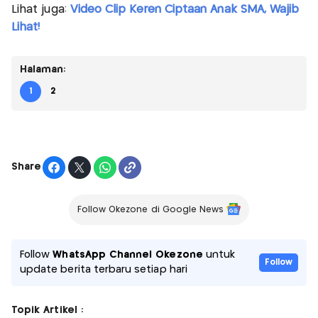
Lihat juga:
Video Clip Keren Ciptaan Anak SMA, Wajib
Lihat!
Halaman:
1
2
Share
Follow Okezone di Google News
Follow
WhatsApp Channel Okezone
untuk
Follow
update berita terbaru setiap hari
Topik Artikel :