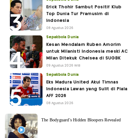
Erick Thohir Sambut Positif Klub
Top Dunia Tur Pramusim di
Indonesia
08 Agustus 2026
Sepakbola Dunia
Kesan Mendalam Ruben Amorim
untuk Milanisti Indonesia meski AC
Milan Ditekuk Chelsea di SUGBK
09 Agustus 2026 WIB
Sepakbola Dunia
Eks Madura United Akui Timnas
Indonesia Lawan yang Sulit di Piala
AFF 2026
08 Agustus 2026