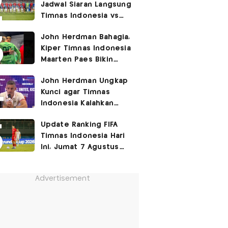
Jadwal Siaran Langsung
Timnas Indonesia vs
Singapura di Piala AFF
John Herdman Bahagia,
2026: Laga Hidup Mati
Kiper Timnas Indonesia
Maarten Paes Bikin
Juara Liga Champions
John Herdman Ungkap
Duduk di Bangku
Kunci agar Timnas
Cadangan!
Indonesia Kalahkan
Singapura di Piala AFF
Update Ranking FIFA
2026: Tenang tapi
Timnas Indonesia Hari
Berapi-api
Ini, Jumat 7 Agustus
2026: Jauh Tinggalkan
Singapura!
Advertisement