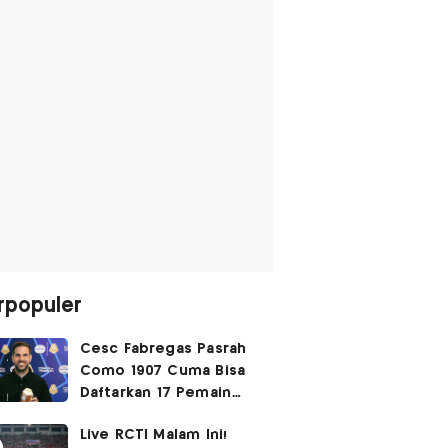
rpopuler
Cesc Fabregas Pasrah
Como 1907 Cuma Bisa
Daftarkan 17 Pemain
untuk Liga Champions
Live RCTI Malam Ini!
2026-2027