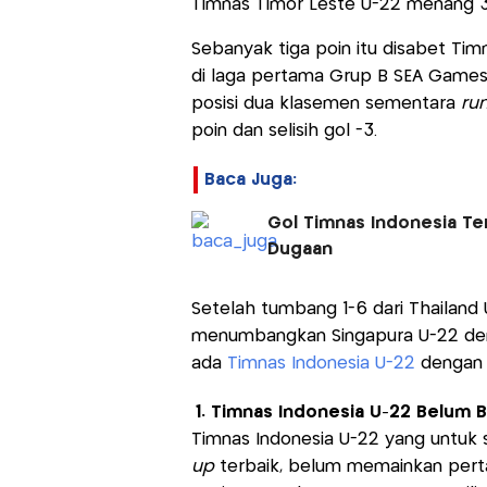
Timnas Timor Leste U-22 menang 3
Sebanyak tiga poin itu disabet Ti
di laga pertama Grup B SEA Games
posisi dua klasemen sementara
run
poin dan selisih gol -3.
Baca Juga:
Gol Timnas Indonesia Te
Dugaan
Setelah tumbang 1-6 dari Thailand
menumbangkan Singapura U-22 denga
ada
Timnas Indonesia U-22
dengan n
1. Timnas Indonesia U-22 Belum 
Timnas Indonesia U-22 yang untuk 
up
terbaik, belum memainkan perta