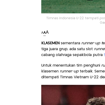
Timnas Indonesia U-22 tempati pos
Gam
A
A
A
KLASEMEN
sementara
runner-up t
e
tiga juara grup, ada satu slot
runne
cabang olahraga sepakbola putra
Untuk menentukan tim penghuni
r
klasemen
runner-up
terbaik. Seme
ditempati Timnas Vietnam U-22 deng