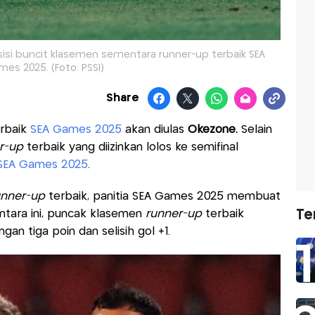
isi buncit klasemen sementara runner-up terbaik SEA
es 2025. (Foto: PSSI)
Share
rbaik
SEA Games 2025
akan diulas
Okezone.
Selain
r-up
terbaik yang diizinkan lolos ke semifinal
SEA Games 2025
.
unner-up
terbaik, panitia SEA Games 2025 membuat
ntara ini, puncak klasemen
runner-up
terbaik
Te
an tiga poin dan selisih gol +1.