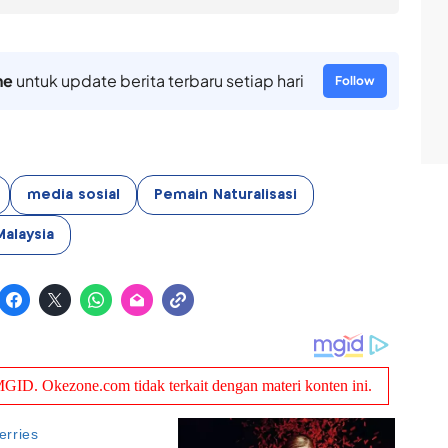
ne
untuk update berita terbaru setiap hari
Follow
media sosial
Pemain Naturalisasi
alaysia