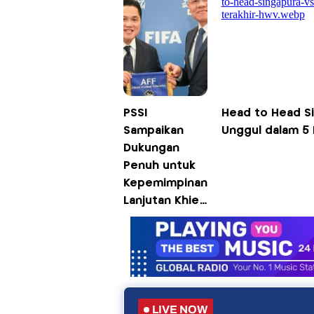
Ronaldo,
Harusnya ke
Juventus!
PSSI
Head to Head Si
Sampaikan
Unggul dalam 5
Dukungan
Penuh untuk
Kepemimpinan
Lanjutan Khiev
Sameth di AFF
2026-2031
LIVE NOW