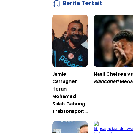
Berita Terkait
Jamie
Hasil Chelsea v
Carragher
Bianconeri
Menan
Heran
Mohamed
Salah Gabung
Trabzonspor:
Dia seperti
Cristiano