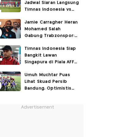
Jadwal Siaran Langsung
Timnas Indonesia vs
Singapura di Piala AFF
Jamie Carragher Heran
2026: Laga Hidup Mati
Mohamed Salah
Gabung Trabzonspor:
Dia seperti Cristiano
Timnas Indonesia Siap
Ronaldo, Harusnya ke
Bangkit Lawan
Juventus!
Singapura di Piala AFF
2026, Marc Klok: Demi
Umuh Muchtar Puas
280 Juta Pendukung
Lihat Skuad Persib
Kami
Bandung, Optimistis
Tatap Musim 2026-2027
Advertisement