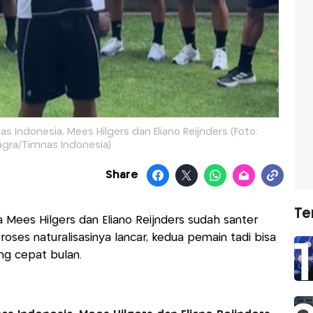
s Indonesia, Mees Hilgers dan Eliano Reijnders (Foto:
agra/Timnas Indonesia)
Share
Te
Mees Hilgers dan Eliano Reijnders sudah santer
proses naturalisasinya lancar, kedua pemain tadi bisa
ing cepat bulan.