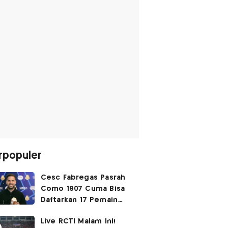
rpopuler
Cesc Fabregas Pasrah
Como 1907 Cuma Bisa
Daftarkan 17 Pemain
untuk Liga Champions
Live RCTI Malam Ini!
2026-2027