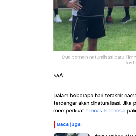
Dua pemain naturalisasi baru Timna
Inst
A
A
A
Dalam beberapa hari terakhir nama 
terdengar akan dinaturalisasi. Jika 
memperkuat
Timnas Indonesia
pal
baca juga: