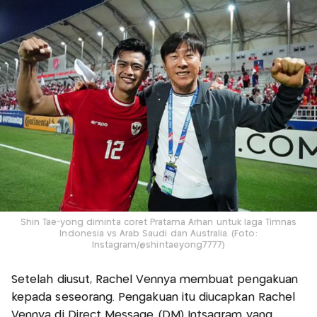
Shin Tae-yong diminta coret Pratama Arhan untuk laga Timnas
Indonesia vs Arab Saudi dan Australia. (Foto:
Instagram/@shintaeyong7777)
Setelah diusut, Rachel Vennya membuat pengakuan
kepada seseorang. Pengakuan itu diucapkan Rachel
Vennya di Direct Message (DM) Intsagram yang