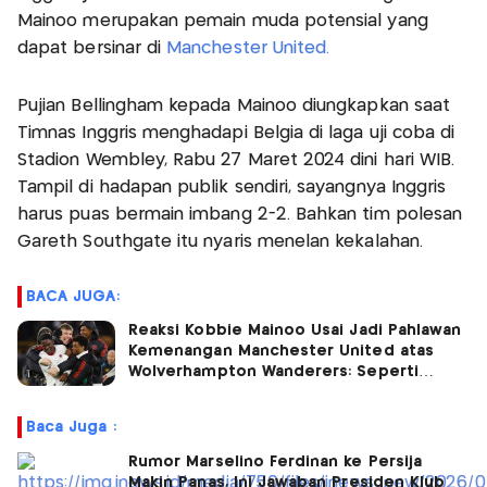
Mainoo merupakan pemain muda potensial yang
dapat bersinar di
Manchester United.
Pujian Bellingham kepada Mainoo diungkapkan saat
Timnas Inggris menghadapi Belgia di laga uji coba di
Stadion Wembley, Rabu 27 Maret 2024 dini hari WIB.
Tampil di hadapan publik sendiri, sayangnya Inggris
harus puas bermain imbang 2-2. Bahkan tim polesan
Gareth Southgate itu nyaris menelan kekalahan.
BACA JUGA:
Reaksi Kobbie Mainoo Usai Jadi Pahlawan
Kemenangan Manchester United atas
Wolverhampton Wanderers: Seperti
Mimpi!
Baca Juga :
Rumor Marselino Ferdinan ke Persija
Makin Panas, Ini Jawaban Presiden Klub