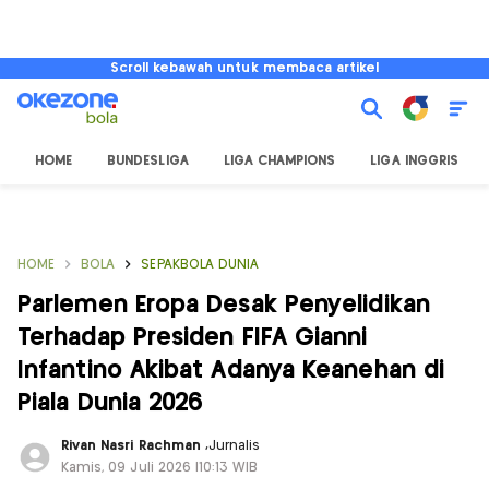
Scroll kebawah untuk membaca artikel
HOME
BUNDESLIGA
LIGA CHAMPIONS
LIGA INGGRIS
HOME
BOLA
SEPAKBOLA DUNIA
Parlemen Eropa Desak Penyelidikan
Terhadap Presiden FIFA Gianni
Infantino Akibat Adanya Keanehan di
Piala Dunia 2026
Rivan Nasri Rachman
,
Jurnalis
Kamis, 09 Juli 2026 |10:13 WIB