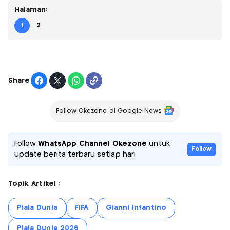
Halaman:
1
2
Share
Follow Okezone di Google News
Follow
WhatsApp Channel Okezone
untuk
Follow
update berita terbaru setiap hari
Topik Artikel :
Piala Dunia
FIFA
Gianni Infantino
Piala Dunia 2026