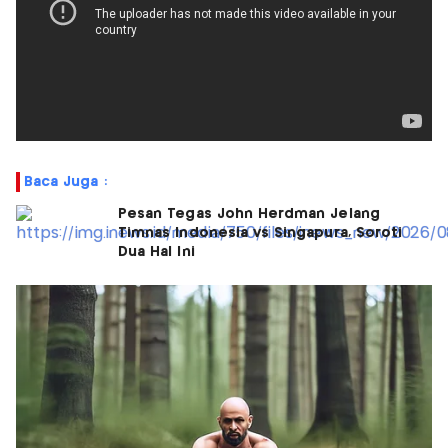
Baca Juga :
Pesan Tegas John Herdman Jelang
Timnas Indonesia vs Singapura, Soroti
Dua Hal Ini