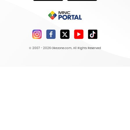
© 2007 - 2026
Okezone.com
, All Rights Reserved