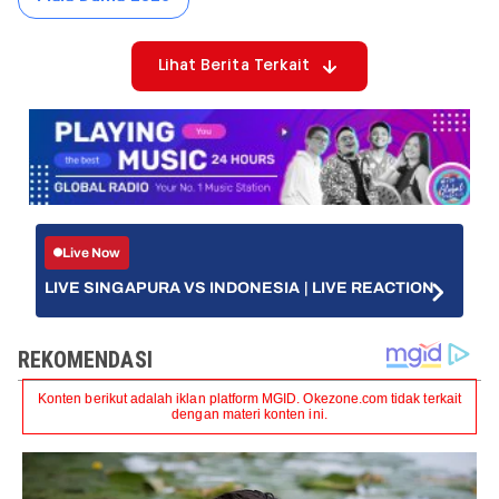
Lihat Berita Terkait
Live Now
LIVE SINGAPURA VS INDONESIA | LIVE REACTION