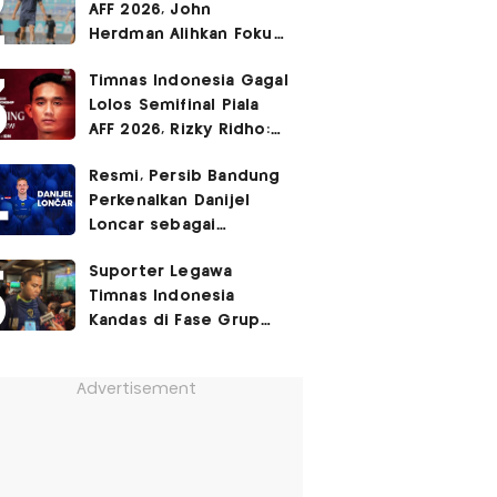
AFF 2026, John
Herdman Alihkan Fokus
Timnas Indonesia ke
Timnas Indonesia Gagal
FIFA ASEAN Cup
Lolos Semifinal Piala
AFF 2026, Rizky Ridho:
Kami Minta Maaf
Resmi, Persib Bandung
Perkenalkan Danijel
Loncar sebagai
Rekrutan Anyar!
Suporter Legawa
Timnas Indonesia
Kandas di Fase Grup
Piala AFF 2026: Fokus
FIFA ASEAN Cup!
Advertisement