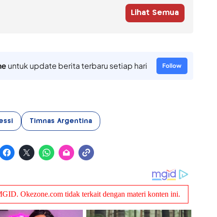
Lihat Semua
ne
untuk update berita terbaru setiap hari
Follow
essi
Timnas Argentina