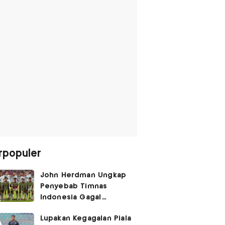
rpopuler
John Herdman Ungkap
Penyebab Timnas
Indonesia Gagal
Kalahkan Singapura di
Lupakan Kegagalan Piala
Piala AFF 2026