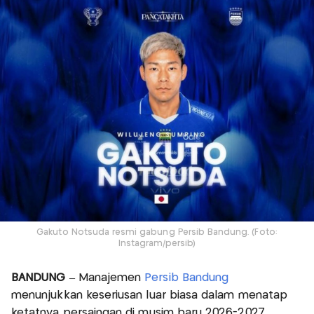
Gakuto Notsuda resmi gabung Persib Bandung. (Foto:
Instagram/persib)
BANDUNG
– Manajemen
Persib Bandung
menunjukkan keseriusan luar biasa dalam menatap
ketatnya persaingan di musim baru 2026-2027.