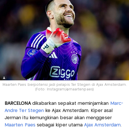
Maarten Paes berpotensi jadi pelapis Ter Stegen di Ajax Amsterdam.
(Foto: Instagram/@maartenpaes)
BARCELONA
dikabarkan sepakat meminjamkan
Marc-
Andre Ter Stegen
ke Ajax Amsterdam. Kiper asal
Jerman itu kemungkinan besar akan menggeser
Maarten Paes
sebagai kiper utama
Ajax Amsterdam
.