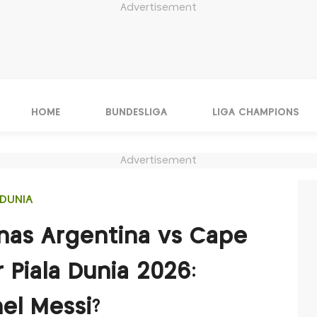
Advertisement
HOME
BUNDESLIGA
LIGA CHAMPIONS
Advertisement
DUNIA
mnas Argentina vs Cape
 Piala Dunia 2026:
nel Messi?