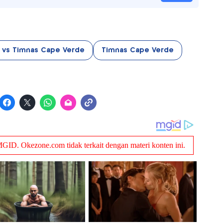
 vs Timnas Cape Verde
Timnas Cape Verde