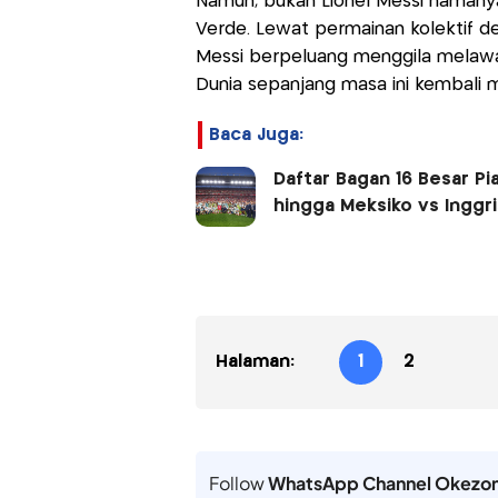
Namun, bukan Lionel Messi namany
Verde. Lewat permainan kolektif d
Messi berpeluang menggila melawa
Dunia sepanjang masa ini kembali 
Baca Juga:
Daftar Bagan 16 Besar Pi
hingga Meksiko vs Inggri
Halaman:
1
2
Follow
WhatsApp Channel Okezo