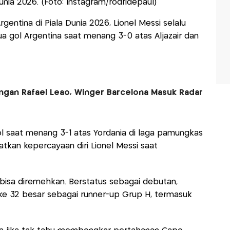
Dunia 2026. (Foto: Instagram/rodridepaul)
Argentina di Piala Dunia 2026, Lionel Messi selalu
gol Argentina saat menang 3-0 atas Aljazair dan
angan Rafael Leao, Winger Barcelona Masuk Radar
ol saat menang 3-1 atas Yordania di laga pamungkas
katkan kepercayaan diri Lionel Messi saat
 bisa diremehkan. Berstatus sebagai debutan,
os ke 32 besar sebagai runner-up Grup H, termasuk