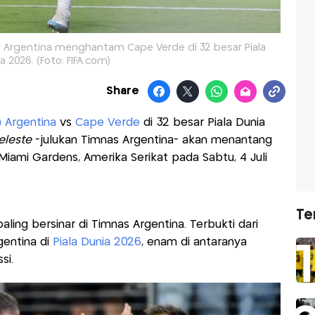
 Argentina menghantam Cape Verde di 32 besar Piala
a 2026. (Foto: FIFA.com)
Share
) Argentina
vs
Cape Verde
di 32 besar Piala Dunia
celeste
-julukan Timnas Argentina- akan menantang
iami Gardens, Amerika Serikat pada Sabtu, 4 Juli
Te
ling bersinar di Timnas Argentina. Terbukti dari
gentina di
Piala Dunia 2026
, enam di antaranya
si.