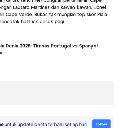
a jika tak tahu membongkar pertahanan Cape
engan Lautaro Martinez dan kawan-kawan, Lionel
n Cape Verde. Bukan tak mungkin top skor Piala
mencetak hattrick besok pagi.
ala Dunia 2026: Timnas Portugal vs Spanyol
s!
ne
untuk update berita terbaru setiap hari
Follow