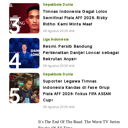
Sepakbola Dunia
Timnas Indonesia Gagal Lolos
Semifinal Piala AFF 2026, Rizky
Ridho: Kami Minta Maaf
08 Agustus 2026 WIB
Liga Indonesia
Resmi, Persib Bandung
Perkenalkan Danijel Loncar sebagai
Rekrutan Anyar!
08 Agustus 2026 WIB
Sepakbola Dunia
Suporter Legawa Timnas
Indonesia Kandas di Fase Grup
Piala AFF 2026: Fokus FIFA ASEAN
Cup!
08 Agustus 2026 WIB