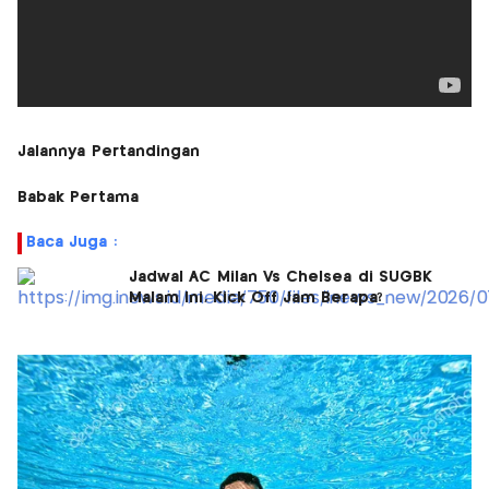
Jalannya Pertandingan
Babak Pertama
Baca Juga :
Jadwal AC Milan Vs Chelsea di SUGBK
Malam Ini, Kick Off Jam Berapa?