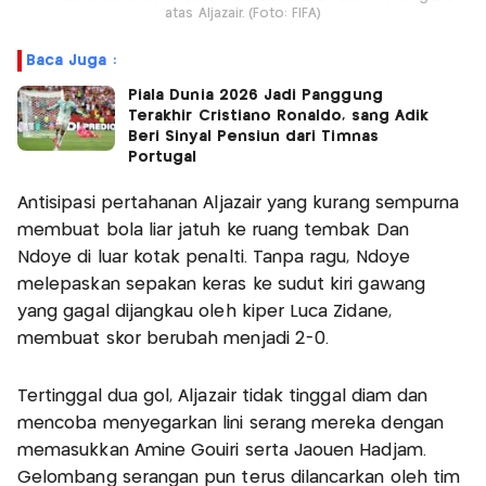
atas Aljazair. (Foto: FIFA)
Baca Juga :
Piala Dunia 2026 Jadi Panggung
Terakhir Cristiano Ronaldo, sang Adik
Beri Sinyal Pensiun dari Timnas
Portugal
Antisipasi pertahanan Aljazair yang kurang sempurna
membuat bola liar jatuh ke ruang tembak Dan
Ndoye di luar kotak penalti. Tanpa ragu, Ndoye
melepaskan sepakan keras ke sudut kiri gawang
yang gagal dijangkau oleh kiper Luca Zidane,
membuat skor berubah menjadi 2-0.
Tertinggal dua gol, Aljazair tidak tinggal diam dan
mencoba menyegarkan lini serang mereka dengan
memasukkan Amine Gouiri serta Jaouen Hadjam.
Gelombang serangan pun terus dilancarkan oleh tim