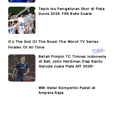
Tepis Isu Pengaturan Skor di Piala
Dunia 2026, FIFA Buka Suara!
Betah Pimpin TC Timnas Indonesia
di Bali, John Herdman Siap Bantu
Garuda Juara Piala AFF 2026?
WBI Gelar Kompetisi Padel di
Ampera Raya