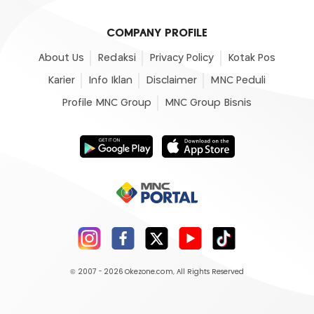
COMPANY PROFILE
About Us
Redaksi
Privacy Policy
Kotak Pos
Karier
Info Iklan
Disclaimer
MNC Peduli
Profile MNC Group
MNC Group Bisnis
© 2007 - 2026
Okezone.com
, All Rights Reserved