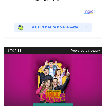
Telusuri berita bola lainnya