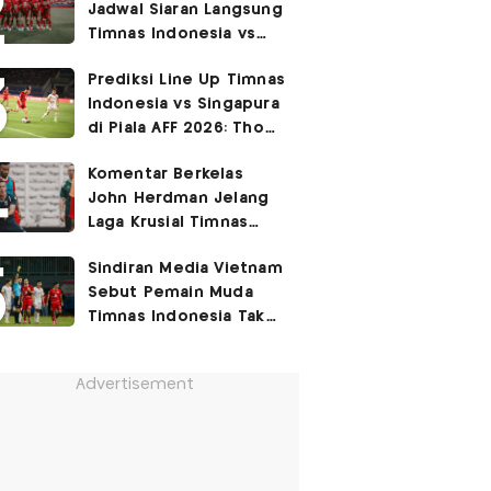
Jadwal Siaran Langsung
Permukiman Kumuh
Timnas Indonesia vs
Jakarta Barat!
Singapura di Piala AFF
Prediksi Line Up Timnas
2026
Indonesia vs Singapura
di Piala AFF 2026: Thom
Haye Digeser ke
Komentar Berkelas
Tengah!
John Herdman Jelang
Laga Krusial Timnas
Indonesia vs Singapura
Sindiran Media Vietnam
di Piala AFF 2026
Sebut Pemain Muda
Timnas Indonesia Tak
Berguna di Piala AFF
2026
Advertisement