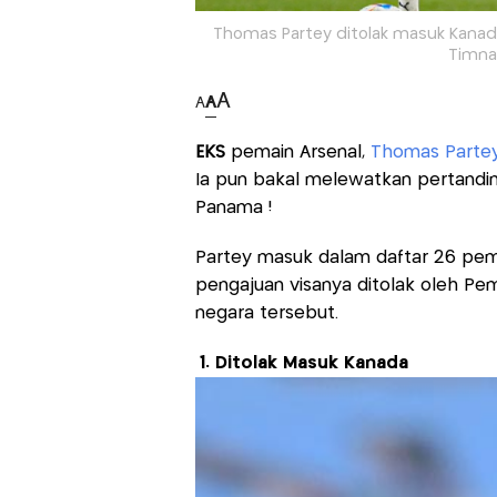
Thomas Partey ditolak masuk Kanad
Timnas
A
A
A
EKS
pemain Arsenal,
Thomas Parte
Ia pun bakal melewatkan pertand
Panama !
Partey masuk dalam daftar 26 pema
pengajuan visanya ditolak oleh Peme
negara tersebut.
1. Ditolak Masuk Kanada