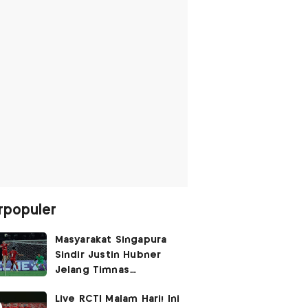
rpopuler
Masyarakat Singapura
Sindir Justin Hubner
Jelang Timnas
Indonesia vs Singapura:
Live RCTI Malam Hari! Ini
Ia Seolah-olah Lahir di