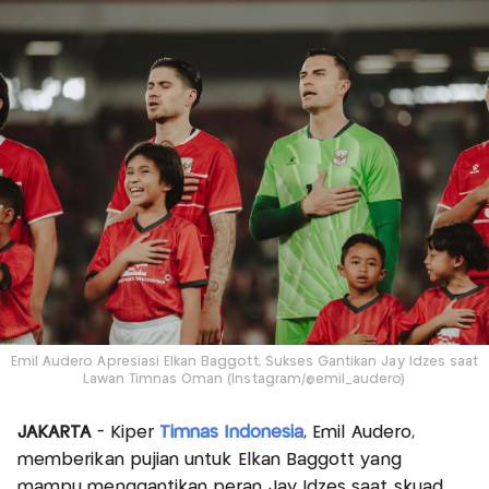
Emil Audero Apresiasi Elkan Baggott, Sukses Gantikan Jay Idzes saat
Lawan Timnas Oman (Instagram/@emil_audero)
JAKARTA
- Kiper
Timnas Indonesia
, Emil Audero,
memberikan pujian untuk Elkan Baggott yang
mampu menggantikan peran Jay Idzes saat skuad