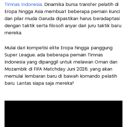
Timnas Indonesia
. Dinamika bursa transfer pelatih di
Eropa hingga Asia membuat beberapa pemain kunci
dan pilar muda Garuda dipastikan harus beradaptasi
dengan taktik serta filosofi anyar dari juru taktik baru
mereka.
Mulai dari kompetisi elite Eropa hingga panggung
Super League, ada beberapa pemain Timnas
Indonesia yang dipanggil untuk melawan Oman dan
Mozambik di FIFA Matchday Juni 2026, yang akan
memulai lembaran baru di bawah komando pelatih
baru. Lantas siapa saja mereka?