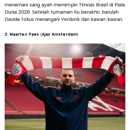
menemani sang ayah memimpin Timnas Brasil di Piala
Dunia 2026. Setelah turnamen itu berakhir, barulah
Davide fokus menangani Verdonk dan kawan-kawan.
2. Maarten Paes (Ajax Amsterdam)