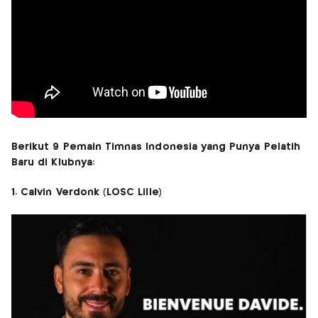
Berikut 9 Pemain Timnas Indonesia yang Punya Pelatih
Baru di Klubnya:
1. Calvin Verdonk (LOSC Lille)