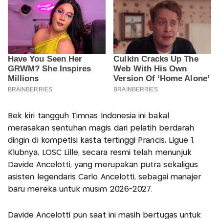
Bek kiri tangguh Timnas Indonesia ini bakal
merasakan sentuhan magis dari pelatih berdarah
dingin di kompetisi kasta tertinggi Prancis, Ligue 1.
Klubnya, LOSC Lille, secara resmi telah menunjuk
Davide Ancelotti, yang merupakan putra sekaligus
asisten legendaris Carlo Ancelotti, sebagai manajer
baru mereka untuk musim 2026-2027.
Davide Ancelotti pun saat ini masih bertugas untuk