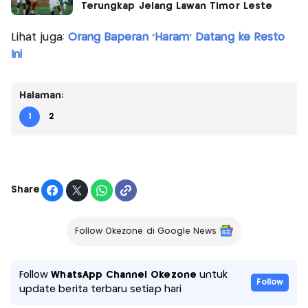
Terungkap Jelang Lawan Timor Leste
Lihat juga:
Orang Baperan 'Haram' Datang ke Resto
Ini
Halaman:
1
2
Share
Follow Okezone di Google News
Follow
WhatsApp Channel Okezone
untuk
Follow
update berita terbaru setiap hari