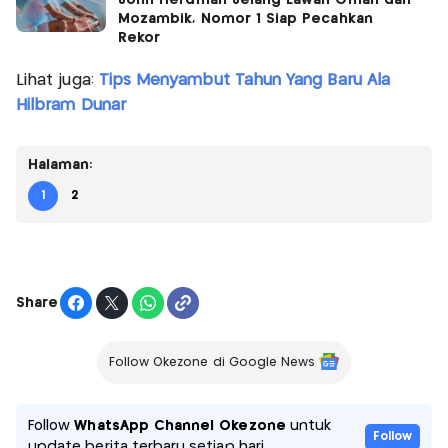
John Herdman Jelang Lawan Oman dan
Mozambik, Nomor 1 Siap Pecahkan
Rekor
Lihat juga:
Tips Menyambut Tahun Yang Baru Ala
Hilbram Dunar
Halaman:
1
2
Share
Follow Okezone di Google News
Follow
WhatsApp Channel Okezone
untuk
Follow
update berita terbaru setiap hari