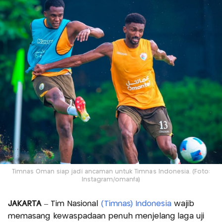
Timnas Oman siap jadi ancaman untuk Timnas Indonesia. (Foto:
Instagram/omanfa)
JAKARTA
– Tim Nasional
(Timnas) Indonesia
wajib
memasang kewaspadaan penuh menjelang laga uji