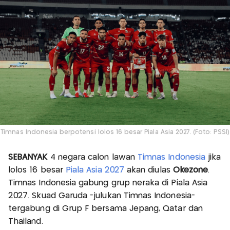
Timnas Indonesia berpotensi lolos 16 besar Piala Asia 2027. (Foto: PSSI)
SEBANYAK
4 negara calon lawan
Timnas Indonesia
jika
lolos 16 besar
Piala Asia 2027
akan diulas
Okezone
.
Timnas Indonesia gabung grup neraka di Piala Asia
2027. Skuad Garuda -julukan Timnas Indonesia-
tergabung di Grup F bersama Jepang, Qatar dan
Thailand.